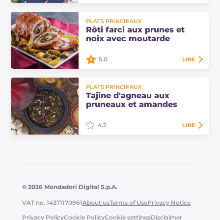
La morue aux prunes, raisins secs et
PLATS PRINCIPAUX
pignons est un plat principal au
Rôti farci aux prunes et
goût aigre-doux : la douceur des
noix avec moutarde
fruits secs rencontre la salinité…
5.0
LIRE
Le rôti farci aux prunes et noix avec
PLATS PRINCIPAUX
moutarde est un plat principal
Tajine d'agneau aux
succulent, idéal à préparer pendant
pruneaux et amandes
les fêtes. Découvrez ici les doses et…
4.2
LIRE
La tajine d'agneau aux pruneaux et
amandes et couscous aromatique
est un plat typique marocain, cuit
dans le plat spécial, au goût épicé.
© 2026 Mondadori Digital S.p.A.
VAT no. 14371170961
About us
Terms of Use
Privacy Notice
Privacy Policy
Cookie Policy
Cookie settings
Disclaimer