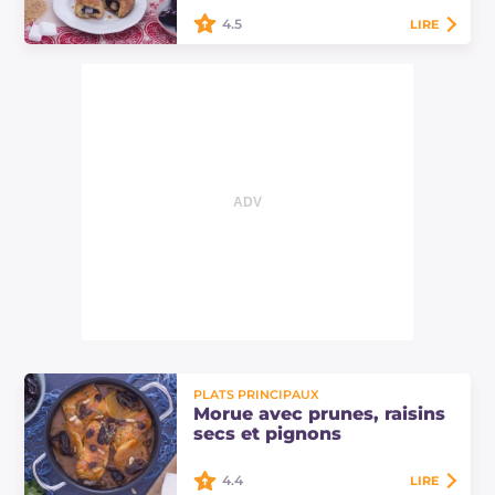
4.5
LIRE
Les gnocchi aux prunes sont un plat
principal de la cuisine du Frioul-
Vénétie Julienne (de Trieste), où ce
plat était également dégusté
comme dessert.
PLATS PRINCIPAUX
Morue avec prunes, raisins
secs et pignons
4.4
LIRE