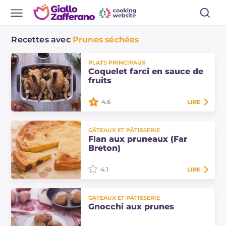
Recettes avec
Prunes séchées
PLATS PRINCIPAUX
Coquelet farci en sauce de
fruits
4.6
LIRE
Le coquelet farci en sauce de fruits
GÂTEAUX ET PÂTISSERIE
est un plat principal original et
Flan aux pruneaux (Far
raffiné : farci et accompagné d'un
Breton)
accompagnement de fruits cuits au
four.
4.1
LIRE
Le flan aux pruneaux (Far Breton)
GÂTEAUX ET PÂTISSERIE
est un dessert français, typique de la
Gnocchi aux prunes
région de Bretagne, enrichi avec
des pruneaux dénoyautés.