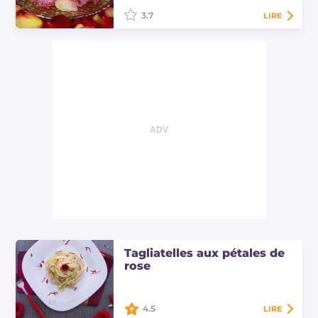
3.7
LIRE
Les pétales de rose givrés peuvent
être utilisés pour décorer divers
types de desserts, apportant au plat
élégance et raffinement.
Tagliatelles aux pétales de
rose
4.5
LIRE