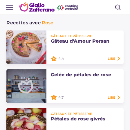
Recettes avec
Rose
GÂTEAUX ET PÂTISSERIE
Gâteau d'Amour Persan
4.4
LIRE
Amateurs de cuisine
Gelée de pétales de rose
aphrodisiaque, fascinés par les
légendes des mille et une nuits : le
Gâteau d'Amour Persan est un
dessert magique, parfait…
4.7
LIRE
La gelée de pétales de rose est une
conserve très particulière qui peut
GÂTEAUX ET PÂTISSERIE
être préparée facilement, au
Pétales de rose givrés
printemps lors de l'éclosion des
roses.