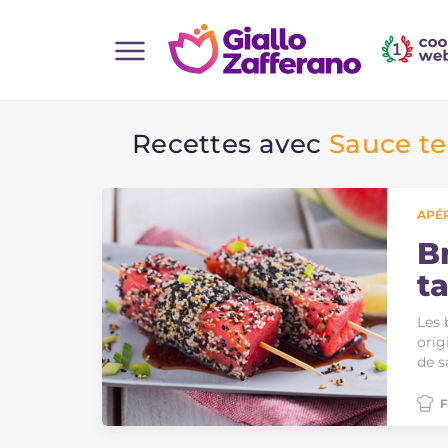
Home
Recettes avec
Sauce te
Toutes les recettes
Aperitifs
Salades
APÉR
Plats principaux
B
t
Boissons et rafraîchissements
Desserts
Les 
orig
Accompagnement
de s
Pizzas et focaccia
F
Gateaux et patisserie