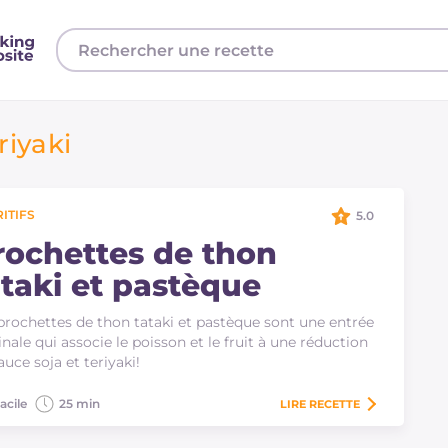
riyaki
ITIFS
5.0
rochettes de thon
ataki et pastèque
brochettes de thon tataki et pastèque sont une entrée
inale qui associe le poisson et le fruit à une réduction
auce soja et teriyaki!
acile
25 min
LIRE
RECETTE