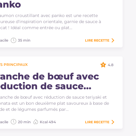
anko
aumon croustillant avec panko est une recette
ureuse d'inspiration orientale, garnie de sauce à
ocat ! Idéal comme entrée ou plat…
acile
35 min
LIRE
RECETTE
S PRINCIPAUX
4.8
ranche de bœuf avec
éduction de sauce
eriyaki et caponata
ranche de bœuf avec réduction de sauce teriyaki et
nata est un bon deuxième plat savoureux à base de
de et de légumes parfumés par…
acile
20 min
Kcal 494
LIRE
RECETTE