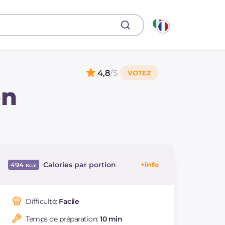
4,8
/5
on
Calories par portion
494
Énergie
Kcal
494
Glucides
g
23.2
Difficulté:
Facile
Dont sucres
g
18.8
Temps de préparation:
10 min
Protéine
g
33.8