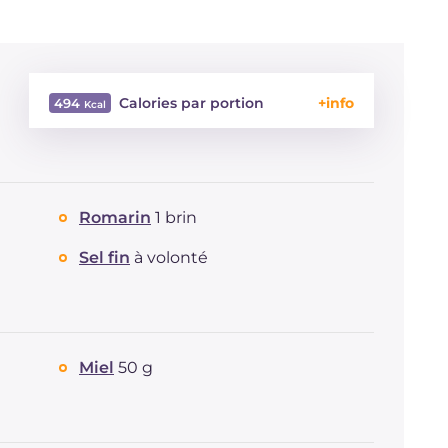
Calories par portion
494
Énergie
Kcal
494
Glucides
g
23.2
Dont sucres
g
18.8
Romarin
1 brin
Protéine
g
33.8
Graisses
g
29.6
Sel fin
à volonté
dont acides gras saturés
g
6.36
Fibre
g
3.8
Cholestérol
mg
88
Sodium
mg
4012
Miel
50 g