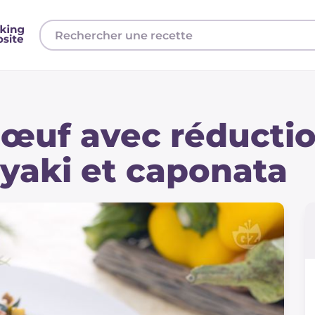
bœuf avec réducti
iyaki et caponata