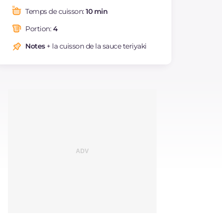
Graisses
g
29.6
Temps de cuisson:
10 min
dont acides gras
g
6.36
saturés
Portion:
4
Fibre
g
3.8
Notes
+ la cuisson de la sauce teriyaki
Cholestérol
mg
88
Sodium
mg
4012