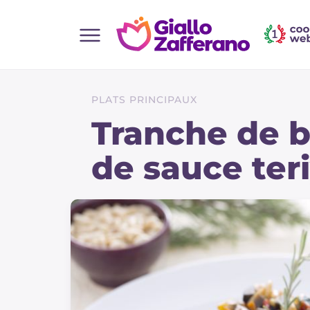
Home
Toutes les recettes
PLATS PRINCIPAUX
Aperitifs
Tranche de 
Salades
de sauce ter
Plats principaux
Boissons et rafraîchissements
Desserts
Accompagnement
Pizzas et focaccia
Gateaux et patisserie