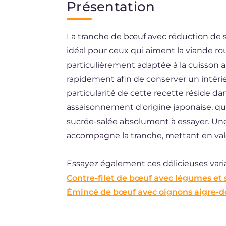
Présentation
EN
La tranche de bœuf avec réduction de sa
BR
idéal pour ceux qui aiment la viande r
ES
particulièrement adaptée à la cuisson au
DE
rapidement afin de conserver un intérie
particularité de cette recette réside dan
NL
assaisonnement d'origine japonaise, qui
sucrée-salée absolument à essayer. Un
accompagne la tranche, mettant en valeu
Essayez également ces délicieuses varia
Contre-filet de bœuf avec légumes et 
Émincé de bœuf avec oignons aigre-d