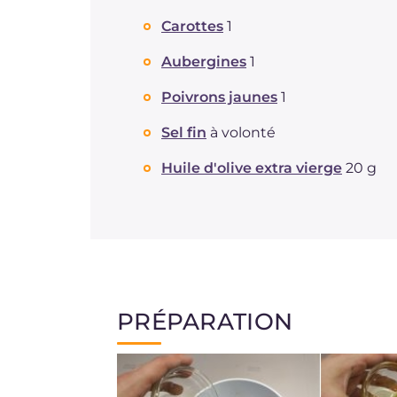
Carottes
1
Aubergines
1
Poivrons jaunes
1
Sel fin
à volonté
Huile d'olive extra vierge
20 g
PRÉPARATION