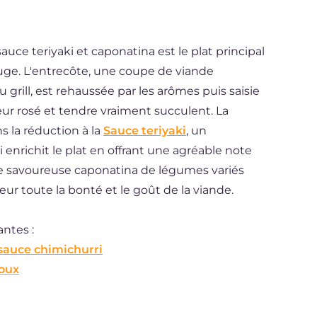
uce teriyaki et caponatina est le plat principal
ouge. L'entrecôte, une coupe de viande
 grill, est rehaussée par les arômes puis saisie
ur rosé et tendre vraiment succulent. La
s la réduction à la
Sauce teriyaki
, un
 enrichit le plat en offrant une agréable note
e savoureuse caponatina de légumes variés
r toute la bonté et le goût de la viande.
ntes :
sauce chimichurri
oux