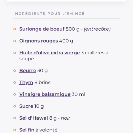
Énergie
Kcal
389
Glucides
g
9.1
INGRÉDIENTS POUR L'ÉMINCÉ
Dont sucres
g
9.1
Protéine
g
44.8
Surlonge de boeuf
800 g -
(entrecôte)
Graisses
g
19.3
dont acides gras saturés
Oignons rouges
400 g
g
7.52
Fibre
g
1.4
Huile d'olive extra vierge
3 cuillères à
Cholestérol
mg
139
soupe
Sodium
mg
855
Beurre
30 g
Thym
8 brins
Vinaigre balsamique
30 ml
Sucre
10 g
Sel d'Hawaï
8 g -
noir
Sel fin
à volonté