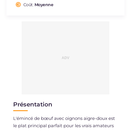
Cholestérol
Coût:
Moyenne
mg
139
Sodium
mg
855
Présentation
L'émincé de bœuf avec oignons aigre-doux est
le plat principal parfait pour les vrais amateurs