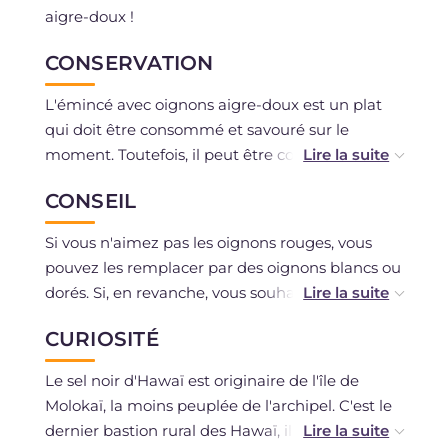
aigre-doux !
CONSERVATION
L'émincé avec oignons aigre-doux est un plat
qui doit être consommé et savouré sur le
moment. Toutefois, il peut être conservé au
réfrigérateur dans un récipient hermétique ou
CONSEIL
bien recouvert de film plastique pour au
maximum un jour.
Si vous n'aimez pas les oignons rouges, vous
pouvez les remplacer par des oignons blancs ou
dorés. Si, en revanche, vous souhaitez essayer
un autre type de viande, vous pouvez préparer
CURIOSITÉ
un émincé de poulet, en faisant très attention à
la cuisson, qui devra être plus longue : le poulet
Le sel noir d'Hawaï est originaire de l'île de
doit être bien cuit à l'intérieur. Si vous ne
Molokaï, la moins peuplée de l'archipel. C'est le
trouvez pas de sel noir d'Hawaï, utilisez du sel
dernier bastion rural des Hawaï, il n'y a que de
gros classique. Rappelez-vous de ne pas percer