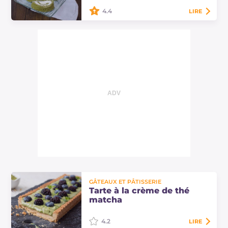
4.4
LIRE
Le roulé au thé matcha est un
dessert frais, au goût spécial et à la
couleur intense, parfait à déguster
pour le goûter ou à servir comme
dessert!
GÂTEAUX ET PÂTISSERIE
Tarte à la crème de thé
matcha
4.2
LIRE