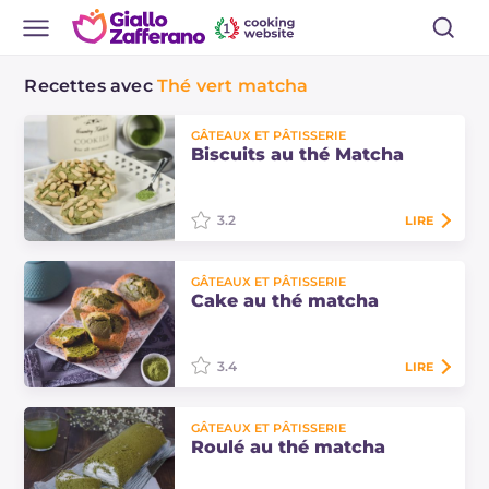
Recettes avec
Thé vert matcha
GÂTEAUX ET PÂTISSERIE
Biscuits au thé Matcha
3.2
LIRE
Les biscuits au thé matcha, en plus
GÂTEAUX ET PÂTISSERIE
de dégager le parfum typique,
Cake au thé matcha
gardent une belle couleur verte
vive !
3.4
LIRE
Le cake au thé matcha est un
GÂTEAUX ET PÂTISSERIE
gâteau moelleux marbré au thé
Roulé au thé matcha
vert matcha. Réalisé en portions
individuelles, il est parfait pour un…