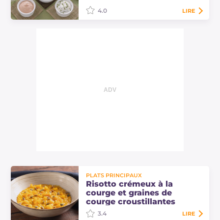
pour un…
4.0
LIRE
La fausse mayonnaise sans œufs est
une mayonnaise végétalienne sans
lactose et sans œufs : une sauce
délicate à décliner en plusieurs
saveurs…
PLATS PRINCIPAUX
Risotto crémeux à la
courge et graines de
courge croustillantes
3.4
LIRE