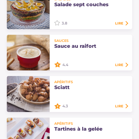
un accompagnement léger et
Salade sept couches
rafraîchissant, facile à préparer, à
base de fruits et légumes d'hiver.
3.8
LIRE
La salade 7 couches est un
SAUCES
classique de la cuisine des USA, une
Sauce au raifort
recette fraîche et savoureuse
composée de 7 ingrédients simples.
4.4
LIRE
La sauce au raifort est l'un des
APÉRITIFS
meilleurs accompagnements pour
Sciatt
les viandes bouillies et rôties en
général : c'est une sauce au goût
prononcé…
4.3
LIRE
Les sciatt sont une spécialité de la
APÉRITIFS
Valteline : des beignets ronds
Tartines à la gelée
croquants de sarrasin qui cachent
un cœur savoureux de fromage