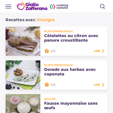
Recettes avec
Vinaigre
PLATS PRINCIPAUX
Côtelettes au citron avec
panure croustillante
4.3
LIRE
Les côtelettes au citron avec panure
PLATS PRINCIPAUX
croustillante sont un plat principal
Dorade aux herbes avec
gourmand avec une panure
caponata
parfumée au citron et une
savoureuse…
4.3
LIRE
La dorade aux herbes avec
SAUCES
caponata est un plat principal de
Fausse mayonnaise sans
poisson très savoureux. Poisson et
œufs
légumes se marient à la perfection