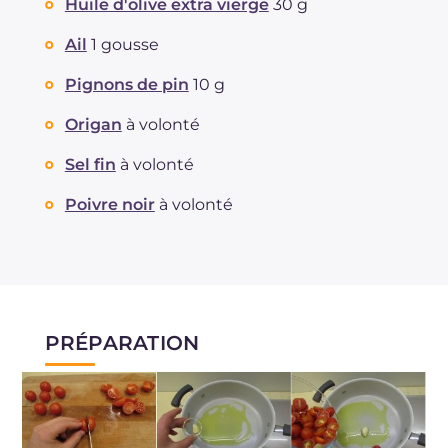
Huile d'olive extra vierge
30 g
Cholestérol
mg
98
Ail
1 gousse
Sodium
mg
734
Pignons de pin
10 g
Origan
à volonté
Sel fin
à volonté
Poivre noir
à volonté
PRÉPARATION