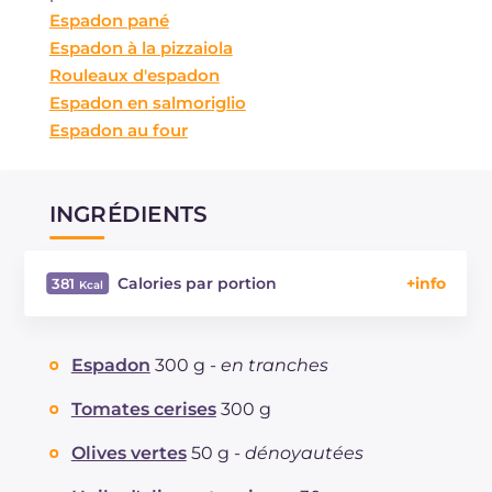
Espadon pané
Espadon à la pizzaiola
Rouleaux d'espadon
Espadon en salmoriglio
Espadon au four
INGRÉDIENTS
Calories par portion
381
Énergie
Kcal
381
Glucides
g
6.4
Espadon
300 g -
en tranches
Dont sucres
g
6.4
Protéine
g
27.2
Tomates cerises
300 g
Graisses
g
27.4
Olives vertes
50 g -
dénoyautées
dont acides gras saturés
g
4.72
Fibre
g
3.1