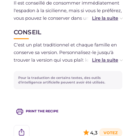
Il est conseillé de consommer immédiatement
l'espadon à la sicilienne, mais si vous le préférez,
vous pouvez le conserver dans un récipient en
verre, hermétique, jusqu'à 2 jours au
CONSEIL
réfrigérateur.
C'est un plat traditionnel et chaque famille en
Si vous avez utilisé des ingrédients frais, vous
conserve sa version. Personnalisez-le jusqu'à
pouvez congeler le tout.
trouver la version qui vous plaît le plus ! En
Sicile, certains le préparent comme nous l'avons
fait, tandis que d'autres ajoutent des
Pour la traduction de certains textes, des outils
ingrédients supplémentaires comme des
d'intelligence artificielle peuvent avoir été utilisés.
câpres et du raisin sec.
Les amateurs de saveurs intenses, quant à eux,
passent le tout au four en fin de cuisson pour
PRINT THE RECIPE
mieux amalgamer les saveurs et les arômes !
4,3