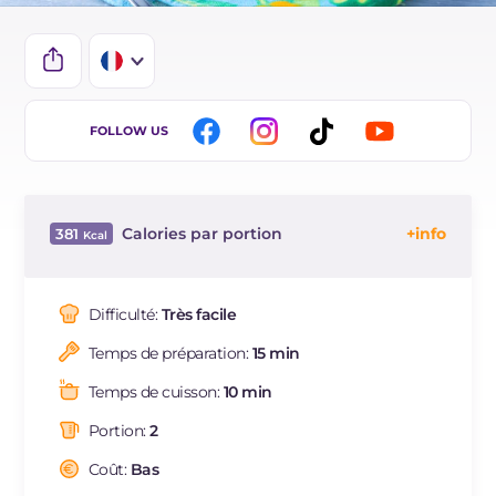
IT
FOLLOW US
EN
ES
Calories par portion
381
BR
Énergie
Kcal
381
DE
Glucides
g
6.4
Difficulté:
Très facile
NL
Dont sucres
g
6.4
Temps de préparation:
15 min
Protéine
g
27.2
Graisses
g
27.4
Temps de cuisson:
10 min
dont acides gras saturés
g
4.72
Portion:
2
Fibre
g
3.1
Cholestérol
Coût:
Bas
mg
98