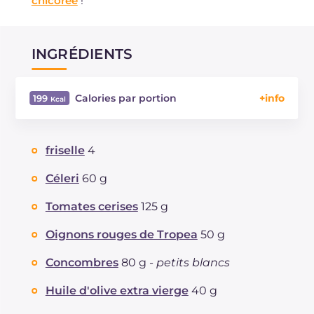
chicorée
!
INGRÉDIENTS
Calories par portion
199
Énergie
Kcal
199
Glucides
g
23
friselle
4
Dont sucres
g
2.9
Protéine
g
3.6
Céleri
60 g
Graisses
g
10.3
Tomates cerises
125 g
dont acides gras saturés
g
1.53
Fibre
g
2
Oignons rouges de Tropea
50 g
Sodium
mg
525
Concombres
80 g -
petits blancs
Huile d'olive extra vierge
40 g