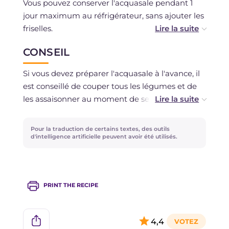
Vous pouvez conserver l'acquasale pendant 1
jour maximum au réfrigérateur, sans ajouter les
friselles.
CONSEIL
La congélation est déconseillée.
Si vous devez préparer l'acquasale à l'avance, il
est conseillé de couper tous les légumes et de
les assaisonner au moment de servir.
Les concombres blancs, également connus sous
Pour la traduction de certains textes, des outils
le nom de "cummarazzi", sont typiques des
d'intelligence artificielle peuvent avoir été utilisés.
Pouilles et sont plus digestes, mais si vous
n'arrivez pas à les trouver, ne désespérez pas,
les concombres classiques iront très bien aussi,
PRINT THE RECIPE
dans ce cas, il est conseillé de les éplucher avant
de les couper !
4,4