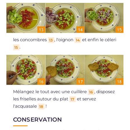
les concombres
, l'oignon
et enfin le céleri
13
14
.
15
Mélangez le tout avec une cuillère
, disposez
16
les friselles autour du plat
et servez
17
l'acquasale
!
18
CONSERVATION