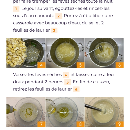
par faire tremper les fèves sèches toute la nuit
. Le jour suivant, égouttez-les et rincez-les
1
sous l'eau courante
. Portez à ébullition une
2
casserole avec beaucoup d'eau, du sel et 2
feuilles de laurier
.
3
Versez les fèves sèches
et laissez cuire à feu
4
doux pendant 2 heures
. En fin de cuisson,
5
retirez les feuilles de laurier
.
6