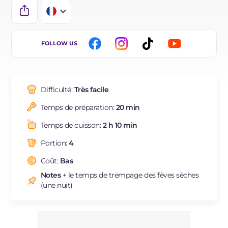
IT
FOLLOW US
EN
DE
Difficulté:
Très facile
ES
Temps de préparation:
20 min
BR
Temps de cuisson:
2 h 10 min
NL
Portion:
4
Coût:
Bas
Notes
+ le temps de trempage des fèves sèches
(une nuit)