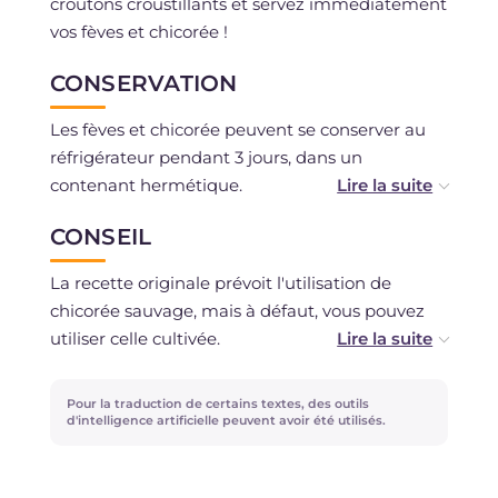
croûtons croustillants et servez immédiatement
vos fèves et chicorée !
CONSERVATION
Les fèves et chicorée peuvent se conserver au
réfrigérateur pendant 3 jours, dans un
contenant hermétique.
CONSEIL
La purée de fèves peut être congelée.
La recette originale prévoit l'utilisation de
chicorée sauvage, mais à défaut, vous pouvez
utiliser celle cultivée.
Le miel confère une rondeur à la purée de fèves
Pour la traduction de certains textes, des outils
: il est préférable de choisir celui d'acacia car il
d'intelligence artificielle peuvent avoir été utilisés.
est plus délicat en goût.