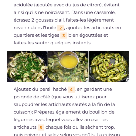
acidulée (ajoutée avec du jus de citron), évitant
ainsi qu'ils ne noircissent. Dans une casserole,
écrasez 2 gousses d'ail, faites-les légèrement
revenir dans l'huile
, ajoutez les artichauts en
2
quartiers et les tiges
bien égouttées et
3
faites-les sauter quelques instants.
Ajoutez du persil haché
, en gardant une
4
poignée de côté (que vous utiliserez pour
saupoudrer les artichauts sautés à la fin de la
cuisson); Préparez également du bouillon de
légumes avec lequel vous allez arroser les
artichauts
chaque fois qu'ils sèchent trop,
5
puis poivrez et salez selon vos goûts. La cuisson