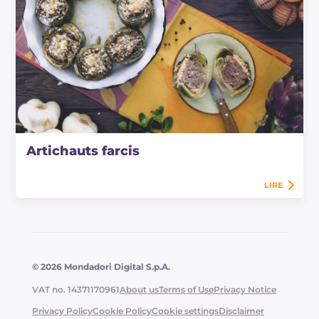
Artichauts farcis
LIRE
© 2026 Mondadori Digital S.p.A.
VAT no. 14371170961
About us
Terms of Use
Privacy Notice
Privacy Policy
Cookie Policy
Cookie settings
Disclaimer