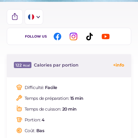
IT
FOLLOW US
EN
BR
Calories par portion
122
ES
Énergie
Kcal
122
DE
Glucides
g
3.5
Difficulté:
Facile
NL
Dont sucres
g
2.8
Temps de préparation:
15 min
Protéine
g
3.7
Graisses
g
10.3
Temps de cuisson:
20 min
dont acides gras saturés
g
1.52
Portion:
4
Fibre
g
7.4
Sodium
Coût:
Bas
mg
664