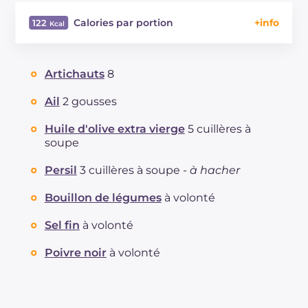
Calories par portion
122
Énergie
Kcal
122
Glucides
g
3.5
Artichauts
8
Dont sucres
g
2.8
Protéine
g
3.7
Ail
2 gousses
Graisses
g
10.3
Huile d'olive extra vierge
5 cuillères à
dont acides gras saturés
g
1.52
soupe
Fibre
g
7.4
Sodium
Persil
3 cuillères à soupe -
à hacher
mg
664
Bouillon de légumes
à volonté
Sel fin
à volonté
Poivre noir
à volonté