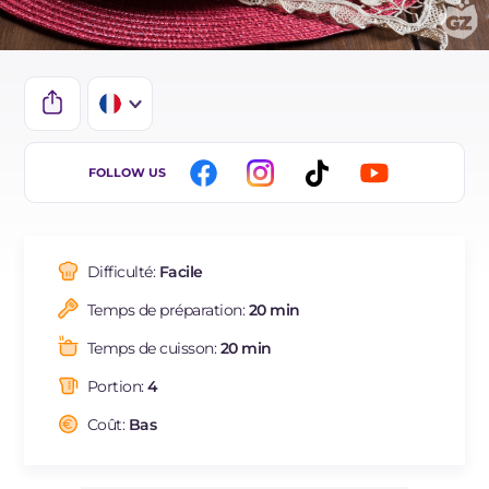
IT
FOLLOW US
EN
ES
Difficulté:
Facile
DE
Temps de préparation:
20 min
BR
Temps de cuisson:
20 min
NL
Portion:
4
Coût:
Bas