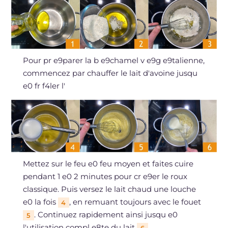
Pour pr e9parer la b e9chamel v e9g e9talienne,
commencez par chauffer le lait d'avoine jusqu
e0 fr f4ler l'
Mettez sur le feu e0 feu moyen et faites cuire
pendant 1 e0 2 minutes pour cr e9er le roux
classique. Puis versez le lait chaud une louche
e0 la fois
, en remuant toujours avec le fouet
4
. Continuez rapidement ainsi jusqu e0
5
l'utilisation compl e8te du lait
.