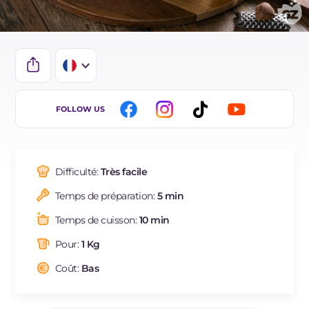
IT
FOLLOW US
EN
DE
Difficulté:
Très facile
ES
Temps de préparation:
5 min
BR
Temps de cuisson:
10 min
NL
Pour:
1 Kg
Coût:
Bas