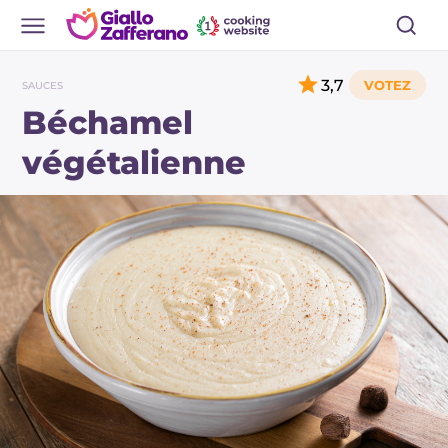
3,7
SAUCES
Béchamel
végétalienne