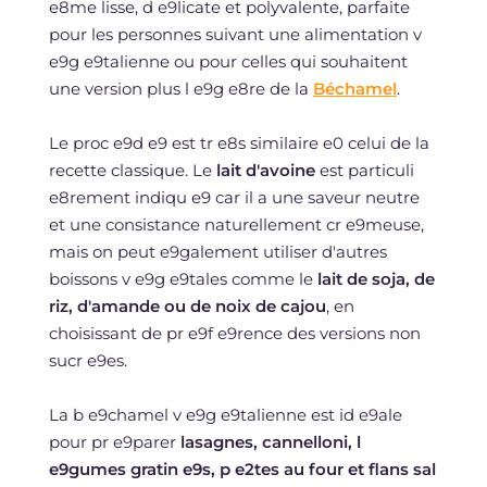
e8me lisse, d e9licate et polyvalente, parfaite
pour les personnes suivant une alimentation v
e9g e9talienne ou pour celles qui souhaitent
une version plus l e9g e8re de la
Béchamel
.
Le proc e9d e9 est tr e8s similaire e0 celui de la
recette classique. Le
lait d'avoine
est particuli
e8rement indiqu e9 car il a une saveur neutre
et une consistance naturellement cr e9meuse,
mais on peut e9galement utiliser d'autres
boissons v e9g e9tales comme le
lait de soja, de
riz, d'amande ou de noix de cajou
, en
choisissant de pr e9f e9rence des versions non
sucr e9es.
La b e9chamel v e9g e9talienne est id e9ale
pour pr e9parer
lasagnes, cannelloni, l
e9gumes gratin e9s, p e2tes au four et flans sal