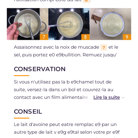
6
Assaisonnez avec la noix de muscade
et le
7
sel, puis portez e0 e9bullition. Remuez jusqu'
CONSERVATION
Si vous n'utilisez pas la b e9chamel tout de
suite, versez-la dans un bol et couvrez-la au
contact avec un film alimentaire pour e9viter la
formation d'une pellicule en surface.
CONSEIL
Une fois froide, la b e9chamel se conserve au r
Le lait d'avoine peut eatre remplac e9 par un
e9frig e9rateur, ferm e9e dans un r e9cipient
autre type de lait v e9g e9tal selon votre pr e9f
herm e9tique, pendant 2-3 jours au maximum.