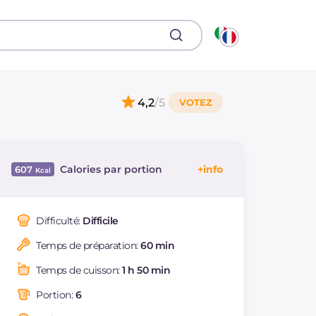
4,2
/5
Calories par portion
607
Énergie
Kcal
607
Glucides
g
72
Difficulté:
Difficile
Dont sucres
g
8.8
Temps de préparation:
60 min
Protéine
g
25.8
Graisses
g
23.9
Temps de cuisson:
1 h 50 min
dont acides gras
g
7.43
saturés
Portion:
6
Fibre
g
12.8