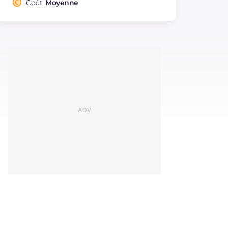
Coût:
Moyenne
Cholestérol
mg
8
Sodium
mg
635