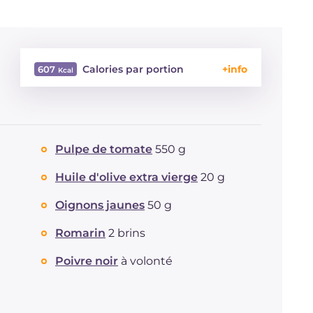
Calories par portion
607
Énergie
Kcal
607
Glucides
g
72
Dont sucres
g
8.8
Pulpe de tomate
550 g
Protéine
g
25.8
Graisses
g
23.9
Huile d'olive extra vierge
20 g
dont acides gras saturés
g
7.43
Oignons jaunes
50 g
Fibre
g
12.8
Cholestérol
mg
8
Romarin
2 brins
Sodium
mg
635
Poivre noir
à volonté