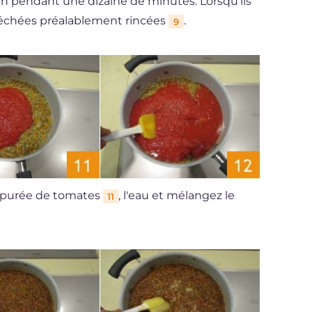
en pendant une dizaine de minutes. Lorsqu'ils
s séchées préalablement rincées
.
9
a purée de tomates
, l'eau et mélangez le
11