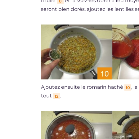
l'huile
et laissez-les dorer à feu moy
8
seront bien dorés, ajoutez les lentille
Ajoutez ensuite le romarin haché
, l
10
tout
.
12