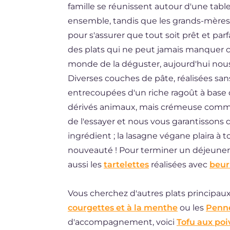
famille se réunissent autour d'une tab
ES
ensemble, tandis que les grands-mères
BR
pour s'assurer que tout soit prêt et par
des plats qui ne peut jamais manquer ce 
NL
monde de la déguster, aujourd'hui nou
Diverses couches de pâte, réalisées san
entrecoupées d'un riche ragoût à base d
dérivés animaux, mais crémeuse comm
de l'essayer et nous vous garantissons
ingrédient ; la lasagne végane plaira à 
nouveauté ! Pour terminer un déjeun
aussi les
tartelettes
réalisées avec
beur
Vous cherchez d'autres plats principau
courgettes et à la menthe
ou les
Penne
d'accompagnement, voici
Tofu aux poi