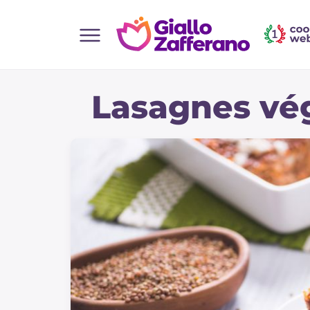
Home
Lasagnes vé
Toutes les recettes
Aperitifs
Salades
Plats principaux
Boissons et rafraîchissements
Desserts
Accompagnement
Pizzas et focaccia
Gateaux et patisserie