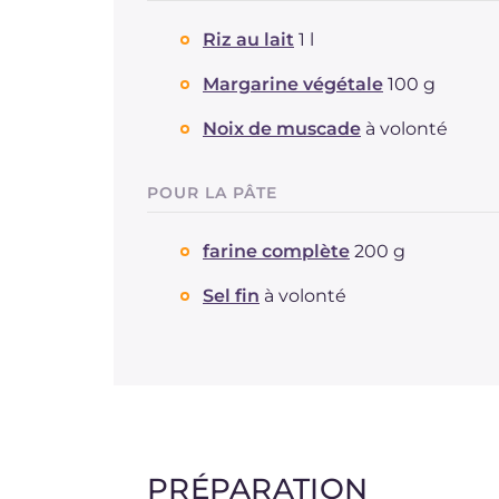
Riz au lait
1 l
Margarine végétale
100 g
Noix de muscade
à volonté
POUR LA PÂTE
farine complète
200 g
Sel fin
à volonté
PRÉPARATION