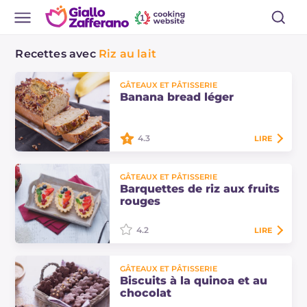
Recettes avec
Riz au lait
GÂTEAUX ET PÂTISSERIE
Banana bread léger
4.3
LIRE
Le banana bread léger est un cake
GÂTEAUX ET PÂTISSERIE
à la banane sans sucre et sans
Barquettes de riz aux fruits
lactose, parfait pour un petit-
rouges
déjeuner énergétique et
nourrissant !…
4.2
LIRE
Les barquettes de riz aux fruits
GÂTEAUX ET PÂTISSERIE
rouges sont un excellent dessert
Biscuits à la quinoa et au
sans gluten : des petites tartes de
chocolat
pâte sablée garnies de crème