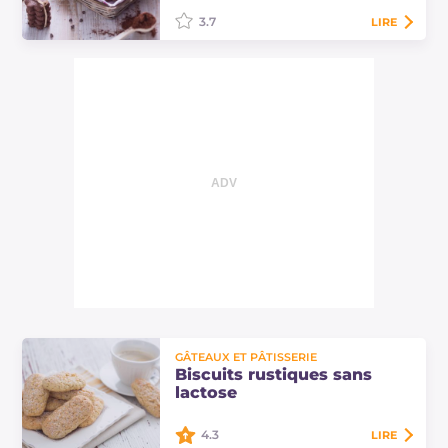
pâtissière…
3.7
LIRE
Les biscuits à la quinoa et au
chocolat sont des sablés sans
gluten préparés avec de la farine de
quinoa et de maïs, enrichis de
cacao et de…
GÂTEAUX ET PÂTISSERIE
Biscuits rustiques sans
lactose
4.3
LIRE