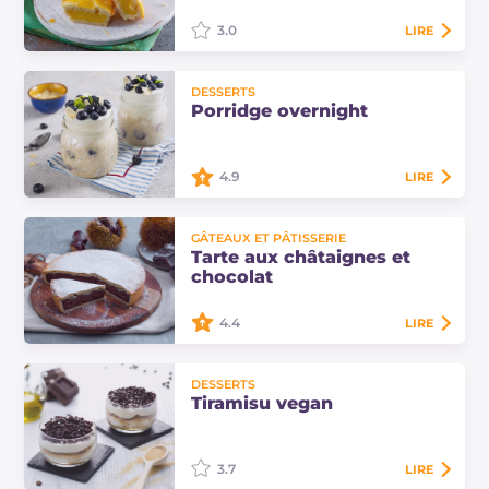
3.0
LIRE
Les pastéis avec crème de riz sont
DESSERTS
une délicieuse variante des
Porridge overnight
classiques pastéis de Lecce.
Découvrez comment les préparer
avec une crème…
4.9
LIRE
Le porridge overnight est une
GÂTEAUX ET PÂTISSERIE
variante sans cuisson du classique
Tarte aux châtaignes et
porridge d'avoine : il repose toute la
chocolat
nuit et se déguste le matin au…
4.4
LIRE
La tarte aux châtaignes et chocolat
DESSERTS
est un dessert gourmand avec une
Tiramisu vegan
double texture : croustillant à
l'extérieur et moelleux à l'intérieur.
…
3.7
LIRE