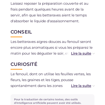
Laissez reposer la préparation couverte et au
frais pendant quelques heures avant de la
servir, afin que les betteraves aient le temps
d'absorber le liquide d'assaisonnement.
CONSEIL
Les betteraves aigres-douces au fenouil seront
encore plus aromatiques si vous les préparez le
matin pour les déguster le soir, et si vous ne
trouvez pas de fenouil, vous pouvez le
CURIOSITÉ
remplacer par du cumin.
Le fenouil, dont on utilise les feuilles vertes, les
fleurs, les graines et les tiges, pousse
spontanément dans les zones
méditerranéennes, et fleurit en juillet/août.
On utilise les différentes parties de cette plante
Pour la traduction de certains textes, des outils
pour cuisiner des viandes grasses comme le
d'intelligence artificielle peuvent avoir été utilisés.