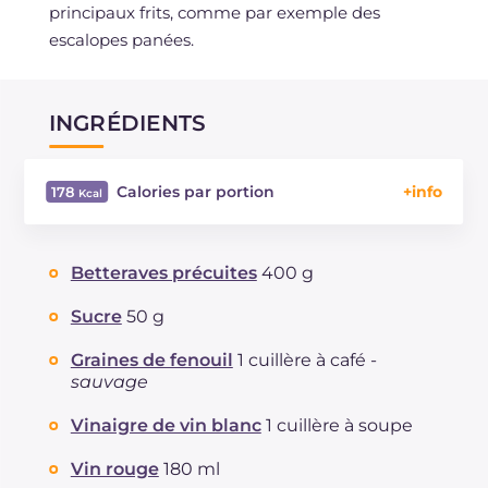
principaux frits, comme par exemple des
escalopes panées.
INGRÉDIENTS
Calories par portion
178
Énergie
Kcal
178
Glucides
g
17.3
Betteraves précuites
400 g
Dont sucres
g
17.3
Protéine
g
1.4
Sucre
50 g
Graisses
g
8.2
Graines de fenouil
1 cuillère à café -
dont acides gras saturés
g
1.17
sauvage
Fibre
g
3.1
Sodium
Vinaigre de vin blanc
1 cuillère à soupe
mg
89
Vin rouge
180 ml