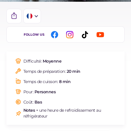
IT
FOLLOW US
EN
ES
Difficulté:
Moyenne
DE
Temps de préparation:
20 min
BR
Temps de cuisson:
8 min
NL
Pour:
Personnes
Coût:
Bas
Notes
+ une heure de refroidissement au
réfrigérateur