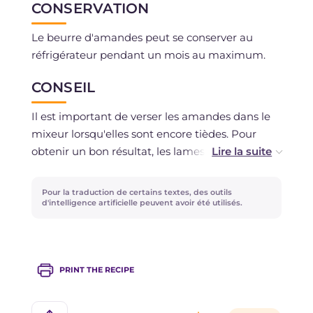
CONSERVATION
Le beurre d'amandes peut se conserver au
réfrigérateur pendant un mois au maximum.
CONSEIL
Il est important de verser les amandes dans le
mixeur lorsqu'elles sont encore tièdes. Pour
obtenir un bon résultat, les lames du mixeur
doivent être très proches du fond du bol afin
que le mélange soit mixé de manière
Pour la traduction de certains textes, des outils
homogène.
d'intelligence artificielle peuvent avoir été utilisés.
PRINT THE RECIPE