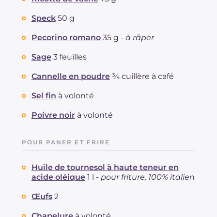
Speck
50 g
Pecorino romano
35 g -
à râper
Sage
3 feuilles
Cannelle en poudre
¾ cuillère à café
Sel fin
à volonté
Poivre noir
à volonté
POUR PANER ET FRIRE
Huile de tournesol à haute teneur en
acide oléique
1 l -
pour friture, 100% italien
Œufs
2
Chapelure
à volonté