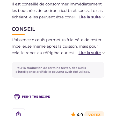
Il est conseillé de consommer immédiatement
les bouchées de potiron, ricotta et speck. Le cas
échéant, elles peuvent être conservées au
réfrigérateur pendant un couple de jours ou
CONSEIL
congelées crues : dans ce cas, il suffira de suivre
le procédé décrit en prenant soin de cuire à une
L'absence d'œufs permettra à la pâte de rester
température légèrement plus basse et pendant
moelleuse même après la cuisson, mais pour
un peu plus longtemps.
cela, le repos au réfrigérateur est indispensable.
De même pour l'huile qui devra être bien
chaude. Vous pouvez faire une double panure si
Pour la traduction de certains textes, des outils
vous préférez une surface encore plus
d'intelligence artificielle peuvent avoir été utilisés.
croustillante. La cannelle enrichit la saveur en la
rendant agréable et douce au loin, remplacez-la
par de la muscade si vous n'aimez pas.
PRINT THE RECIPE
4,9