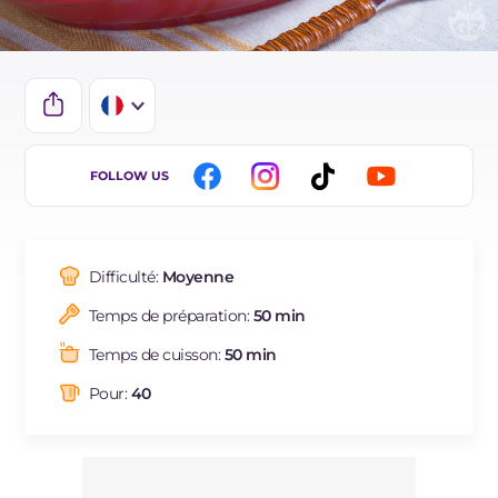
IT
FOLLOW US
EN
DE
Difficulté:
Moyenne
ES
Temps de préparation:
50 min
BR
Temps de cuisson:
50 min
Pour:
40