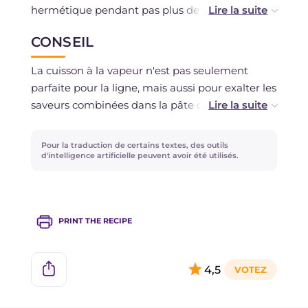
hermétique pendant pas plus de 2 jours.
Vous pouvez congeler les boulettes uniquement
CONSEIL
si vous avez utilisé des ingrédients frais.
La cuisson à la vapeur n'est pas seulement
parfaite pour la ligne, mais aussi pour exalter les
saveurs combinées dans la pâte des boulettes :
c'est pourquoi il est important de les équilibrer
selon votre goût. Si vous êtes amateurs de
Pour la traduction de certains textes, des outils
saveurs prononcées, ajoutez un peu de
d'intelligence artificielle peuvent avoir été utilisés.
parmesan râpé ; si vous adorez le piquant, il n'y
a rien de mieux qu'une pincée de piment frais.
PRINT THE RECIPE
4,5