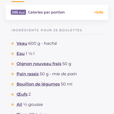
Calories par portion
295
Énergie
Kcal
295
Glucides
g
17.6
INGRÉDIENTS POUR 35 BOULETTES
Dont sucres
g
9.2
Protéine
g
38.4
Veau
600 g -
haché
Graisses
g
7.8
dont acides gras saturés
Eau
1 ½ l
g
2.61
Fibre
g
5.3
Oignon nouveau frais
50 g
Cholestérol
mg
183
Sodium
mg
537
Pain rassis
50 g -
mie de pain
Bouillon de légumes
50 ml
Œufs
2
Ail
½ gousse