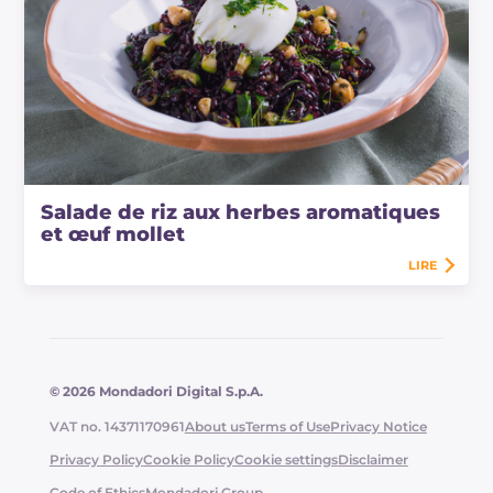
Salade de riz aux herbes aromatiques
et œuf mollet
LIRE
© 2026 Mondadori Digital S.p.A.
VAT no. 14371170961
About us
Terms of Use
Privacy Notice
Privacy Policy
Cookie Policy
Cookie settings
Disclaimer
Code of Ethics
Mondadori Group