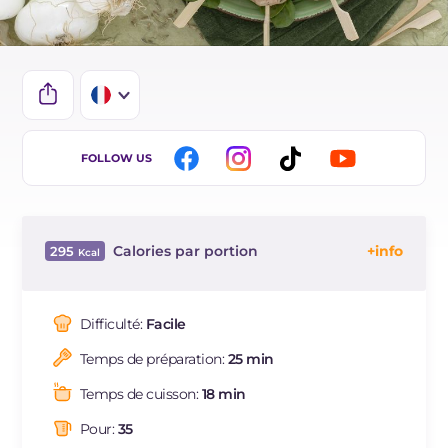
IT
FOLLOW US
EN
ES
Calories par portion
295
DE
Énergie
Kcal
295
BR
Glucides
g
17.6
Difficulté:
Facile
NL
Dont sucres
g
9.2
Temps de préparation:
25 min
Protéine
g
38.4
Graisses
g
7.8
Temps de cuisson:
18 min
dont acides gras saturés
g
2.61
Pour:
35
Fibre
g
5.3