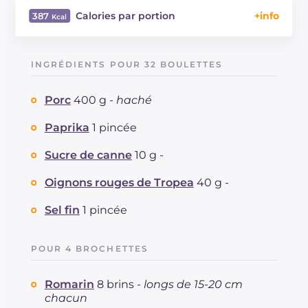
Calories par portion
387
Énergie
Kcal
387
Glucides
g
5.7
INGRÉDIENTS POUR 32 BOULETTES
Dont sucres
g
5.7
Protéine
g
15.8
Porc
400 g -
haché
Graisses
g
33.4
dont acides gras saturés
Paprika
1 pincée
g
10.49
Fibre
g
0.9
Sucre de canne
10 g -
Cholestérol
mg
62
Sodium
mg
1401
Oignons rouges de Tropea
40 g -
Sel fin
1 pincée
POUR 4 BROCHETTES
Romarin
8 brins -
longs de 15-20 cm
chacun