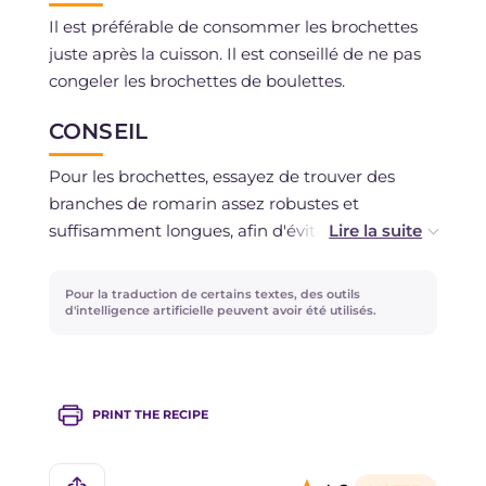
Il est préférable de consommer les brochettes
juste après la cuisson. Il est conseillé de ne pas
congeler les brochettes de boulettes.
CONSEIL
Pour les brochettes, essayez de trouver des
branches de romarin assez robustes et
suffisamment longues, afin d'éviter qu'elles ne
se cassent lorsque vous enfilerez les petites
boulettes. En alternative, vous pouvez utiliser
Pour la traduction de certains textes, des outils
des brochettes en bois.
d'intelligence artificielle peuvent avoir été utilisés.
PRINT THE RECIPE