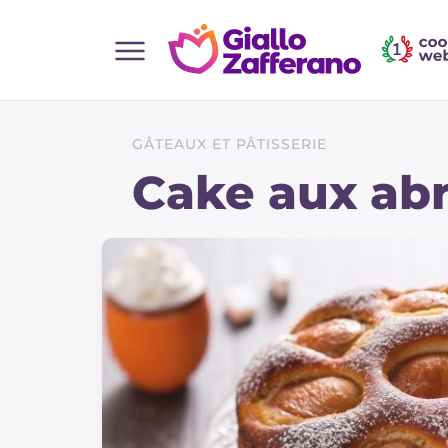
Home
Toutes les recettes
GÂTEAUX ET PÂTISSERIE
Aperitifs
Cake aux abr
Salades
Plats principaux
Boissons et rafraîchissements
Desserts
Accompagnement
Pizzas et focaccia
Gateaux et patisserie