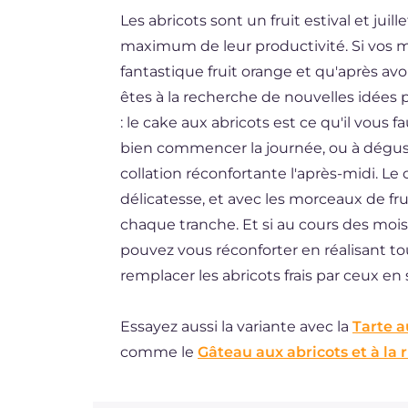
Les abricots sont un fruit estival et jui
ES
maximum de leur productivité. Si vos 
DE
fantastique fruit orange et qu'après avoi
BR
êtes à la recherche de nouvelles idées p
: le cake aux abricots est ce qu'il vous 
NL
bien commencer la journée, ou à dégus
collation réconfortante l'après-midi. Le
délicatesse, et avec les morceaux de fru
chaque tranche. Et si au cours des mois
pouvez vous réconforter en réalisant to
remplacer les abricots frais par ceux en s
Essayez aussi la variante avec la
Tarte a
comme le
Gâteau aux abricots et à la r