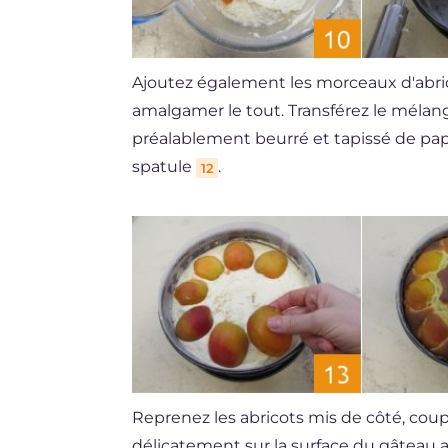
Ajoutez également les morceaux d'abric
amalgamer le tout. Transférez le méla
préalablement beurré et tapissé de pap
spatule
.
12
Reprenez les abricots mis de côté, coup
délicatement sur la surface du gâteau a