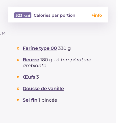
Calories par portion
523
Énergie
Kcal
523
 CM
Glucides
g
63.9
Dont sucres
g
32.5
Farine type 00
330 g
Protéine
g
10.6
Graisses
g
25
Beurre
180 g -
à température
dont acides gras saturés
g
13.73
ambiante
Fibre
g
2.2
Œufs
3
Cholestérol
mg
172
Sodium
mg
158
Gousse de vanille
1
Sel fin
1 pincée