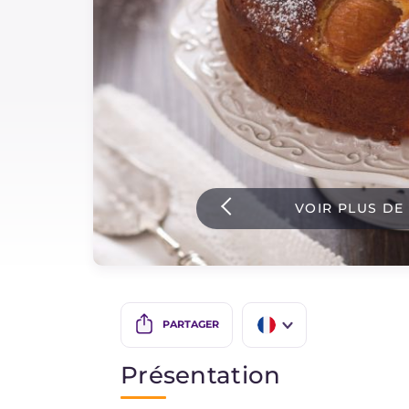
Sauces
Dernieres recettes
IT Website
VOIR PLUS DE
Facebook
Instagram
TikTok
YouTube
PARTAGER
IT
Présentation
EN