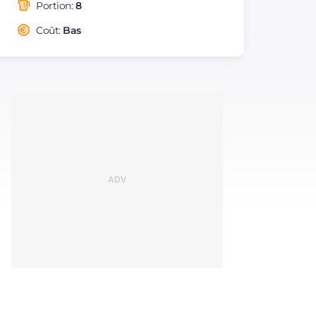
saturés
Portion:
8
Fibre
g
2.2
Coût:
Bas
Cholestérol
mg
172
Sodium
mg
158