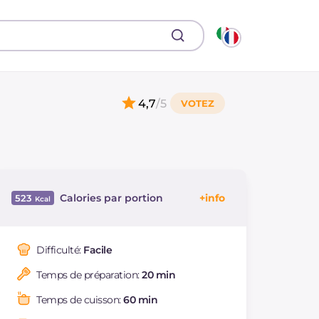
4,7
/5
Calories par portion
523
Énergie
Kcal
523
Glucides
g
63.9
Difficulté:
Facile
Dont sucres
g
32.5
Temps de préparation:
20 min
Protéine
g
10.6
Graisses
g
25
Temps de cuisson:
60 min
dont acides gras
g
13.73