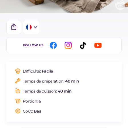
IT
FOLLOW US
EN
DE
Difficulté:
Facile
ES
Temps de préparation:
40 min
BR
Temps de cuisson:
40 min
NL
Portion:
6
Coût:
Bas