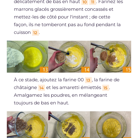
délicatement de bas en haut
. Farinez les
10
11
marrons glacés grossièrement concassés et
mettez-les de côté pour l'instant ; de cette
façon, ils ne tomberont pas au fond pendant la
cuisson
.
12
À ce stade, ajoutez la farine 00
, la farine de
13
châtaigne
et les amaretti émiettés
.
14
15
Amalgamez les poudres, en mélangeant
toujours de bas en haut.