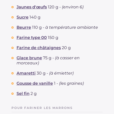
Jaunes d'œufs
120 g -
(environ 6)
Sucre
140 g
Beurre
110 g -
à température ambiante
Farine type 00
150 g
Farine de châtaignes
20 g
Glace brune
75 g -
(à casser en
morceaux)
Amaretti
30 g -
(à émietter)
Gousse de vanille
1 -
(les graines)
Sel fin
2 g
POUR FARINER LES MARRONS