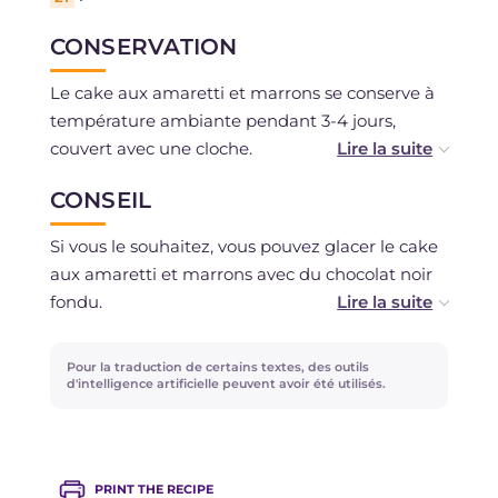
CONSERVATION
Le cake aux amaretti et marrons se conserve à
température ambiante pendant 3-4 jours,
couvert avec une cloche.
CONSEIL
Il peut être congelé, de préférence coupé en
tranches.
Si vous le souhaitez, vous pouvez glacer le cake
aux amaretti et marrons avec du chocolat noir
fondu.
Il vous reste des marrons glacés ? Utilisez-les
Pour la traduction de certains textes, des outils
pour réaliser un autre dessert facile et rapide :
d'intelligence artificielle peuvent avoir été utilisés.
les
Verrines aux marrons glacés et meringues
!
PRINT THE RECIPE