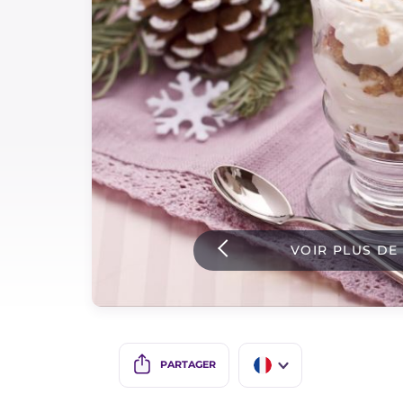
Sauces
Dernieres recettes
IT Website
Facebook
Instagram
VOIR PLUS DE
TikTok
YouTube
PARTAGER
IT