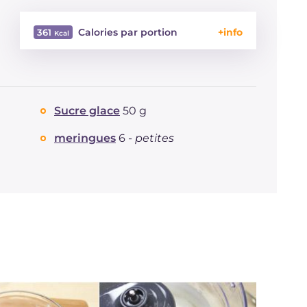
Calories par portion
361
Énergie
Kcal
361
Glucides
g
55.8
Dont sucres
g
40.5
Sucre glace
50 g
Protéine
g
4.5
Graisses
g
13.3
meringues
6 -
petites
dont acides gras saturés
g
7.38
Fibre
g
4
Cholestérol
mg
41
Sodium
mg
51