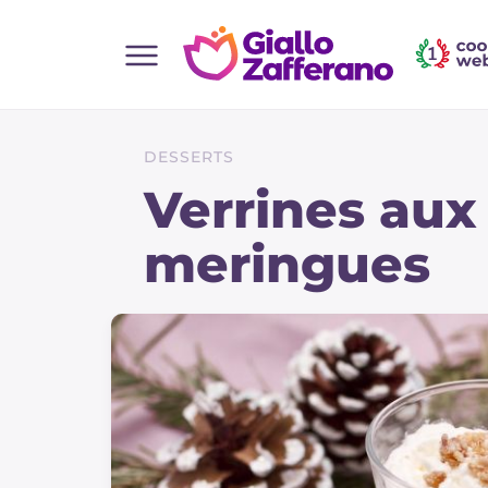
Home
Toutes les recettes
DESSERTS
Aperitifs
Verrines aux
Salades
meringues
Plats principaux
Boissons et rafraîchissements
Desserts
Accompagnement
Pizzas et focaccia
Gateaux et patisserie