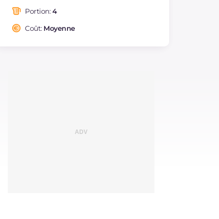
Graisses
g
13.3
Portion:
4
dont acides gras
g
7.38
saturés
Coût:
Moyenne
Fibre
g
4
Cholestérol
mg
41
Sodium
mg
51