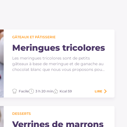
GÂTEAUX ET PÂTISSERIE
Meringues tricolores
Les meringues tricolores sont de petits
gâteaux à base de meringue et de ganache au
chocolat blanc que nous vous proposons pour
célébrer l'Italie !
Facile
3 h 20 min
Kcal 59
LIRE
DESSERTS
Verrines de marrons