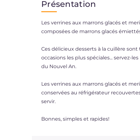
Présentation
EN
Les verrines aux marrons glacés et mer
DE
composées de marrons glacés émiettés,
ES
BR
Ces délicieux desserts à la cuillère son
occasions les plus spéciales... servez-
NL
du Nouvel An.
Les verrines aux marrons glacés et meri
conservées au réfrigérateur recouverte
servir.
Bonnes, simples et rapides!