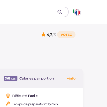
4,3
/5
Calories par portion
361
Énergie
Kcal
361
Glucides
g
55.8
Difficulté:
Facile
Dont sucres
g
40.5
Temps de préparation:
15 min
Protéine
g
4.5