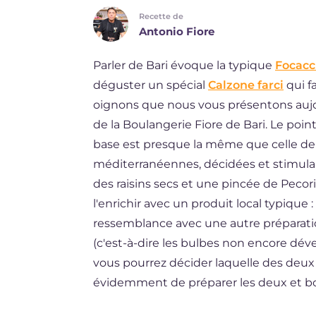
Recette de
DE
Antonio Fiore
ES
Parler de Bari évoque la typique
Focacc
BR
déguster un spécial
Calzone farci
qui fa
NL
oignons que nous vous présentons aujou
de la Boulangerie Fiore de Bari. Le point
base est presque la même que celle de la 
méditerranéennes, décidées et stimulan
des raisins secs et une pincée de Pecori
l'enrichir avec un produit local typique 
ressemblance avec une autre préparatio
(c'est-à-dire les bulbes non encore déve
vous pourrez décider laquelle des deux 
évidemment de préparer les deux et bon