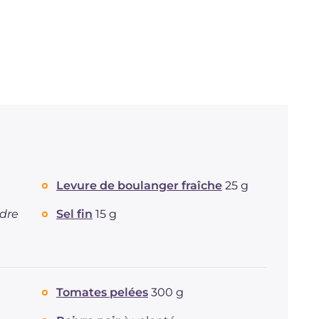
Levure de boulanger fraîche
25 g
ndre
Sel fin
15 g
Tomates pelées
300 g