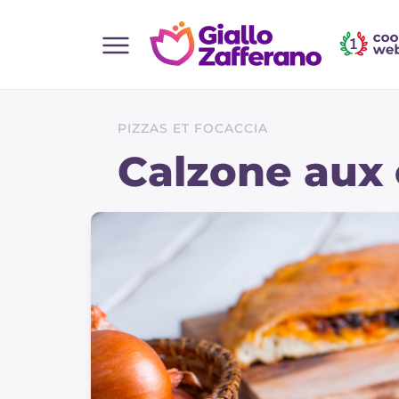
Home
Toutes les recettes
PIZZAS ET FOCACCIA
Aperitifs
Calzone aux
Salades
Plats principaux
Boissons et rafraîchissements
Desserts
Accompagnement
Pizzas et focaccia
Gateaux et patisserie