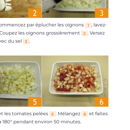
 commencez par éplucher les oignons
, lavez-
1
té. Coupez les oignons grossièrement
. Versez
2
vec du sel
.
3
 et les tomates pelées
. Mélangez
et faites
5
6
 à 180° pendant environ 50 minutes.