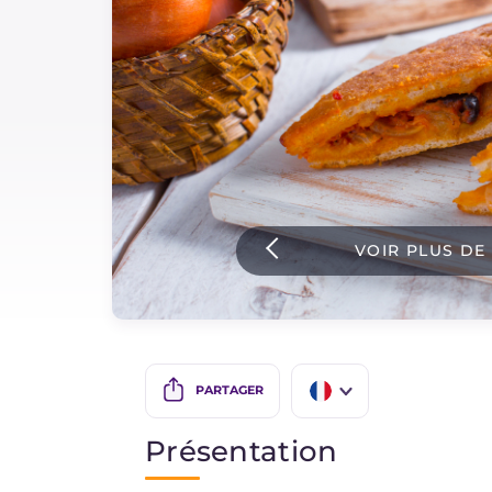
Sauces
Dernieres recettes
IT Website
VOIR PLUS DE
Facebook
Instagram
TikTok
YouTube
PARTAGER
IT
Présentation
EN