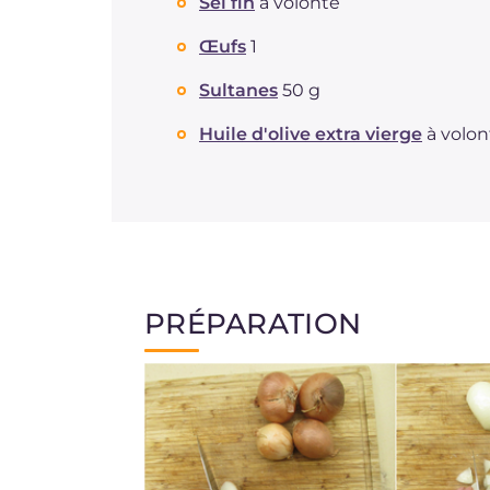
Sel fin
à volonté
Œufs
1
Sultanes
50 g
Huile d'olive extra vierge
à volon
PRÉPARATION