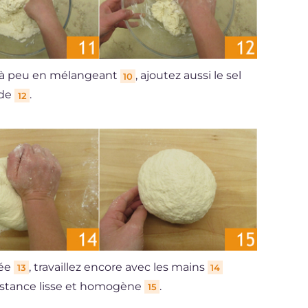
u à peu en mélangeant
, ajoutez aussi le sel
10
ide
.
12
née
, travaillez encore avec les mains
13
14
istance lisse et homogène
.
15