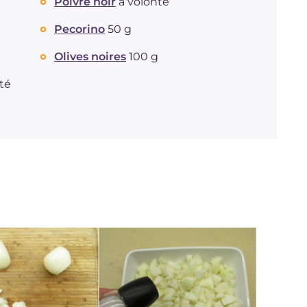
Poivre noir
à volonté
Pecorino
50 g
Olives noires
100 g
té