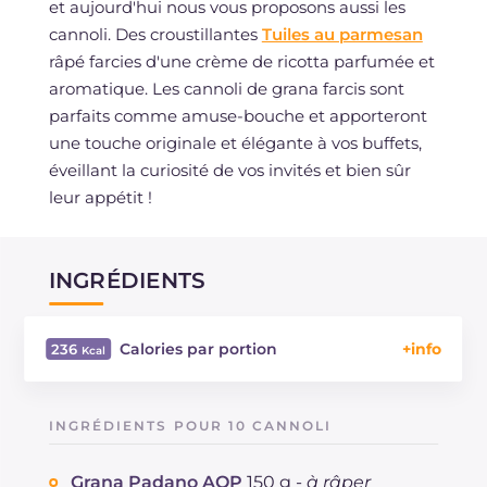
et aujourd'hui nous vous proposons aussi les
cannoli. Des croustillantes
Tuiles au parmesan
râpé farcies d'une crème de ricotta parfumée et
aromatique. Les cannoli de grana farcis sont
parfaits comme amuse-bouche et apporteront
une touche originale et élégante à vos buffets,
éveillant la curiosité de vos invités et bien sûr
leur appétit !
INGRÉDIENTS
Calories par portion
236
Énergie
Kcal
236
Glucides
g
4
INGRÉDIENTS POUR 10 CANNOLI
Dont sucres
g
3.8
Protéine
g
12.4
Grana Padano AOP
150 g -
à râper