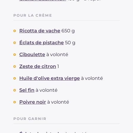
Graisses
g
18.9
dont acides gras saturés
g
8.03
POUR LA CRÈME
Fibre
g
0.9
Cholestérol
mg
49
Ricotta de vache
650 g
Sodium
mg
278
Éclats de pistache
50 g
Ciboulette
à volonté
Zeste de citron
1
Huile d'olive extra vierge
à volonté
Sel fin
à volonté
Poivre noir
à volonté
POUR GARNIR