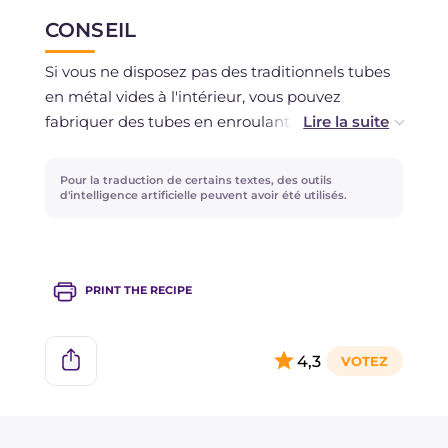
congeler si vous avez utilisé des ingrédients
CONSEIL
frais.
Si vous ne disposez pas des traditionnels tubes
en métal vides à l'intérieur, vous pouvez
fabriquer des tubes en enroulant une feuille de
papier aluminium d'environ 12 cm de large
jusqu'à atteindre un diamètre de 2 cm.
Pour la traduction de certains textes, des outils
d'intelligence artificielle peuvent avoir été utilisés.
PRINT THE RECIPE
4,3