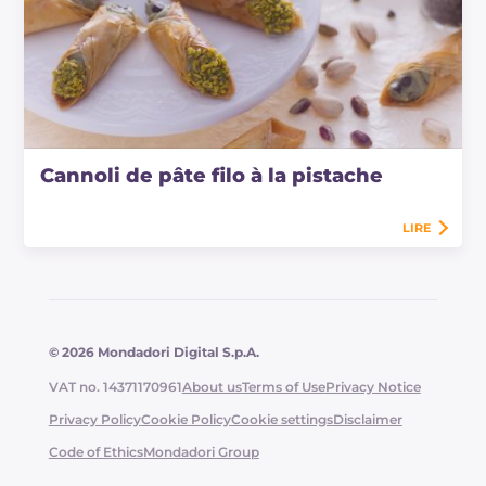
Cannoli de pâte filo à la pistache
LIRE
© 2026 Mondadori Digital S.p.A.
VAT no. 14371170961
About us
Terms of Use
Privacy Notice
Privacy Policy
Cookie Policy
Cookie settings
Disclaimer
Code of Ethics
Mondadori Group