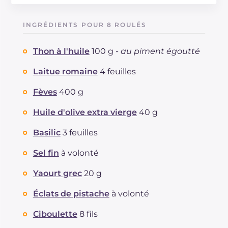
Énergie
Kcal
208
Glucides
g
3.6
INGRÉDIENTS POUR 8 ROULÉS
Dont sucres
g
2.3
Protéine
g
10.6
Thon à l'huile
100 g -
au piment égoutté
Graisses
g
16.8
dont acides gras saturés
Laitue romaine
4 feuilles
g
2.66
Fibre
g
3.1
Fèves
400 g
Cholestérol
mg
17
Sodium
mg
581
Huile d'olive extra vierge
40 g
Basilic
3 feuilles
Sel fin
à volonté
Yaourt grec
20 g
Éclats de pistache
à volonté
Ciboulette
8 fils