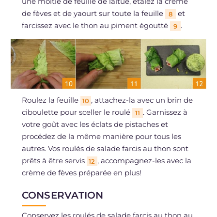
une moitié de feuille de laitue, étalez la crème
de fèves et de yaourt sur toute la feuille
et
8
farcissez avec le thon au piment égoutté
.
9
Roulez la feuille
, attachez-la avec un brin de
10
ciboulette pour sceller le roulé
. Garnissez à
11
votre goût avec les éclats de pistaches et
procédez de la même manière pour tous les
autres. Vos roulés de salade farcis au thon sont
prêts à être servis
, accompagnez-les avec la
12
crème de fèves préparée en plus!
CONSERVATION
Conservez les roulés de salade farcis au thon au