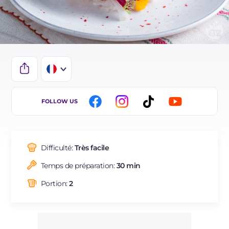
IT
FOLLOW US
DE
ES
Difficulté:
Très facile
BR
Temps de préparation:
30 min
Portion:
2