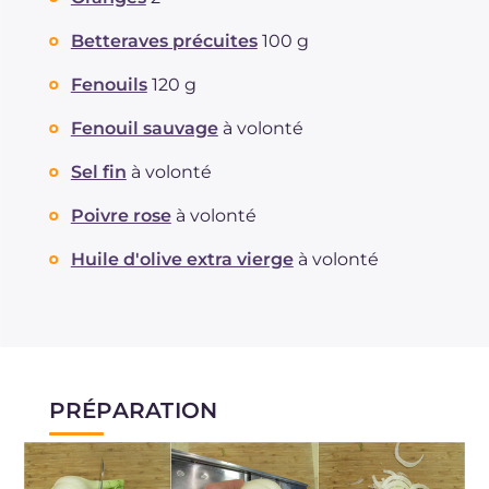
Betteraves précuites
100 g
Fenouils
120 g
Fenouil sauvage
à volonté
Sel fin
à volonté
Poivre rose
à volonté
Huile d'olive extra vierge
à volonté
PRÉPARATION