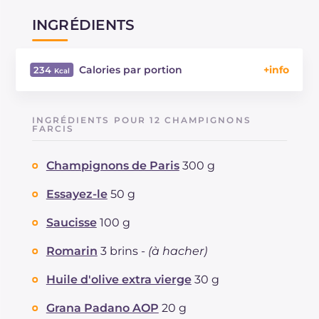
INGRÉDIENTS
Calories par portion
234
Énergie
Kcal
234
Glucides
g
2.4
INGRÉDIENTS POUR 12 CHAMPIGNONS
Dont sucres
FARCIS
g
1.7
Protéine
g
9.3
Champignons de Paris
300 g
Graisses
g
20.8
dont acides gras saturés
g
7.33
Essayez-le
50 g
Fibre
g
1.5
Cholestérol
Saucisse
100 g
mg
28
Sodium
mg
558
Romarin
3 brins -
(à hacher)
Huile d'olive extra vierge
30 g
Grana Padano AOP
20 g