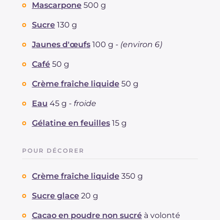
Mascarpone
500 g
Sucre
130 g
Jaunes d'œufs
100 g -
(environ 6)
Café
50 g
Crème fraîche liquide
50 g
Eau
45 g -
froide
Gélatine en feuilles
15 g
POUR DÉCORER
Crème fraîche liquide
350 g
Sucre glace
20 g
Cacao en poudre non sucré
à volonté