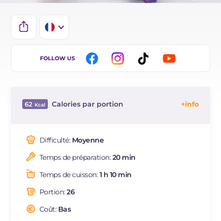
IT
FOLLOW US
EN
BR
Calories par portion
62
DE
Énergie
Kcal
62
ES
Glucides
g
14.7
Difficulté:
Moyenne
NL
Dont sucres
g
14.7
Temps de préparation:
20 min
Protéine
g
0.7
Graisses
g
0.1
Temps de cuisson:
1 h 10 min
dont acides gras saturés
g
0.01
Portion:
26
Fibre
g
1.1
Sodium
Coût:
Bas
mg
9