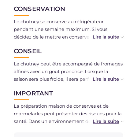
CONSERVATION
Le chutney se conserve au réfrigérateur
pendant une semaine maximum. Si vous
décidez de le mettre en conserve sous vide,
vous pourrez le conserver plus longtemps.
CONSEIL
Le chutney peut être accompagné de fromages
affinés avec un goût prononcé. Lorsque la
saison sera plus froide, il sera parfait à servir
avec des ragoûts de viande comme de l'agneau
IMPORTANT
ou du bœuf.
La préparation maison de conserves et de
marmelades peut présenter des risques pour la
santé. Dans un environnement domestique, il
n'est en effet pas possible de créer les
conditions et mesures nécessaires pour garantir