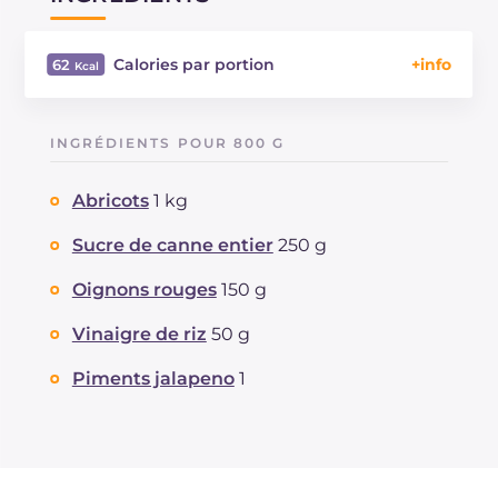
Calories par portion
62
Énergie
Kcal
62
Glucides
g
14.7
INGRÉDIENTS POUR 800 G
Dont sucres
g
14.7
Protéine
g
0.7
Abricots
1 kg
Graisses
g
0.1
dont acides gras saturés
Sucre de canne entier
250 g
g
0.01
Fibre
g
1.1
Oignons rouges
150 g
Sodium
mg
9
Vinaigre de riz
50 g
Piments jalapeno
1