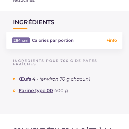
fettucines.
INGRÉDIENTS
Calories par portion
284
Énergie
Kcal
284
Glucides
g
52
INGRÉDIENTS POUR 700 G DE PÂTES
Dont sucres
FRAÎCHES
g
1.1
Protéine
g
11.5
Œufs
4 -
(environ 70 g chacun)
Graisses
g
3.4
dont acides gras saturés
g
1.16
Farine type 00
400 g
Fibre
g
1.7
Cholestérol
mg
124
Sodium
mg
48