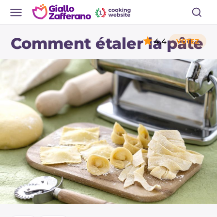
Comment étaler la pâte
4,4