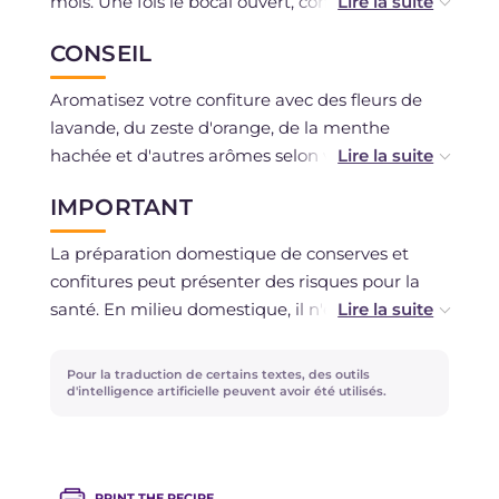
mois. Une fois le bocal ouvert, consommez-la
dans les 5 jours, en la conservant toujours au
CONSEIL
frais.
Aromatisez votre confiture avec des fleurs de
lavande, du zeste d'orange, de la menthe
hachée et d'autres arômes selon vos
préférences.
IMPORTANT
La préparation domestique de conserves et
confitures peut présenter des risques pour la
santé. En milieu domestique, il n'est en effet pas
possible de créer les conditions et mesures
nécessaires pour garantir la sécurité et
Pour la traduction de certains textes, des outils
l'aptitude des aliments, ce que les procédures
d'intelligence artificielle peuvent avoir été utilisés.
industrielles sont en mesure d'assurer pour
prévenir les contaminations dangereuses. Il est
donc important de suivre scrupuleusement les
PRINT THE RECIPE