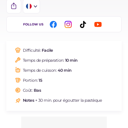
IT
FOLLOW US
EN
BR
Difficulté:
Facile
ES
Temps de préparation:
10 min
DE
Temps de cuisson:
40 min
NL
Portion:
15
Coût:
Bas
Notes
+ 30 min. pour égoutter la pastèque