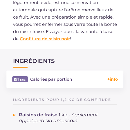
légèrement acide, est une conservation
automnale qui capture l'arôme merveilleux de
ce fruit. Avec une préparation simple et rapide,
vous pourrez enfermer sous verre toute la bonté
du raisin fraise. Essayez aussi la variante à base
de
Confiture de raisin noir
!
INGRÉDIENTS
Calories par portion
191
Énergie
Kcal
191
Glucides
g
47.2
INGRÉDIENTS POUR 1,2 KG DE CONFITURE
Dont sucres
g
47.2
Protéine
g
0.3
Raisins de fraise
1 kg -
également
Graisses
g
0.1
appelée raisin américain
dont acides gras saturés
g
0.02