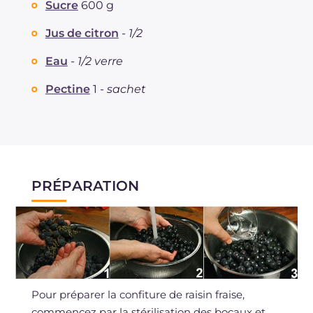
Sucre
600 g
Fibre
g
1
Sodium
mg
1
Jus de citron
-
1/2
Eau
-
1/2 verre
Pectine
1 -
sachet
PRÉPARATION
Pour préparer la confiture de raisin fraise,
commencez par la stérilisation des bocaux et