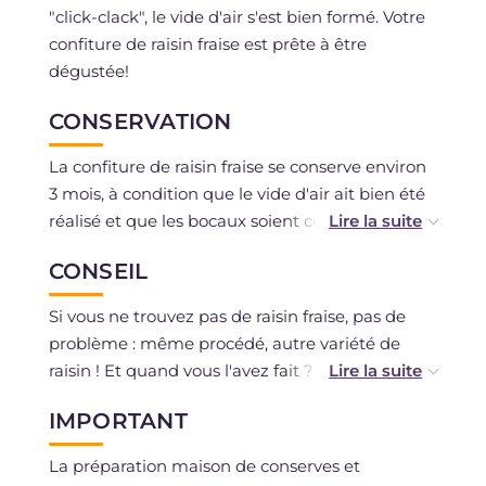
"click-clack", le vide d'air s'est bien formé. Votre
confiture de raisin fraise est prête à être
dégustée!
CONSERVATION
La confiture de raisin fraise se conserve environ
3 mois, à condition que le vide d'air ait bien été
réalisé et que les bocaux soient conservés dans
un endroit frais et sec, à l'abri de sources de
CONSEIL
lumière et de chaleur. Il est conseillé d'attendre
au moins 2-3 semaines avant de consommer la
Si vous ne trouvez pas de raisin fraise, pas de
confiture. Une fois chaque bocal ouvert,
problème : même procédé, autre variété de
conservez au réfrigérateur et consommez dans
raisin ! Et quand vous l'avez fait ? Si vous ne
les 3-4 jours maximum.
vous contentez pas de l'étaler sur des biscottes
IMPORTANT
le matin, eh bien, c'est le moment de préparer
une tarte!
La préparation maison de conserves et