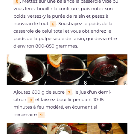
. Mettez sur une balance la casserole vide où
5
vous ferez bouillir la confiture, puis notez son
poids, versez-y la purée de raisin et pesez à
nouveau le tout
. Soustrayez le poids de la
6
casserole de celui total et vous obtiendrez le
poids de la pulpe seule de raisin, qui devra être
d'environ 800-850 grammes.
Ajoutez 600 g de sucre
, le jus d'un demi-
7
citron
et laissez bouillir pendant 10-15
8
minutes à feu modéré, en écumant si
nécessaire
.
9