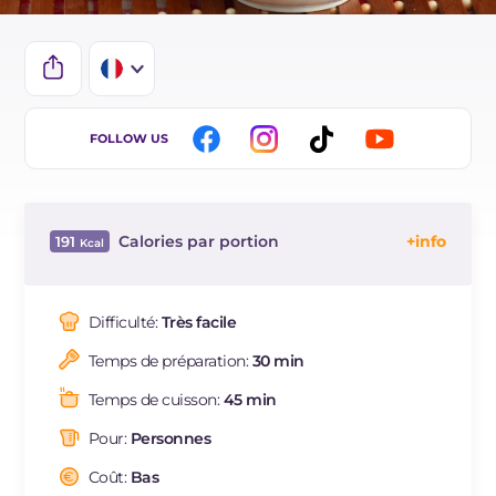
IT
FOLLOW US
ES
BR
Calories par portion
191
DE
Énergie
Kcal
191
NL
Glucides
g
47.2
Difficulté:
Très facile
Dont sucres
g
47.2
Temps de préparation:
30 min
Protéine
g
0.3
Graisses
g
0.1
Temps de cuisson:
45 min
dont acides gras saturés
g
0.02
Pour:
Personnes
Fibre
g
1
Sodium
Coût:
Bas
mg
1