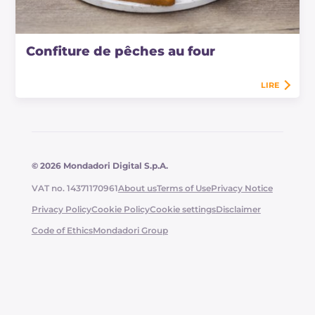
Confiture de pêches au four
LIRE
© 2026 Mondadori Digital S.p.A.
VAT no. 14371170961
About us
Terms of Use
Privacy Notice
Privacy Policy
Cookie Policy
Cookie settings
Disclaimer
Code of Ethics
Mondadori Group