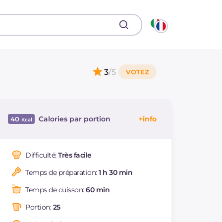
3
/5
Calories par portion
40
Énergie
Kcal
40
Glucides
g
9.7
Difficulté:
Très facile
Dont sucres
g
9.6
Temps de préparation:
1 h 30 min
Protéine
g
0.2
dont acides gras
g
0.01
Temps de cuisson:
60 min
saturés
Fibre
g
0.2
Portion:
25
Sodium
mg
1