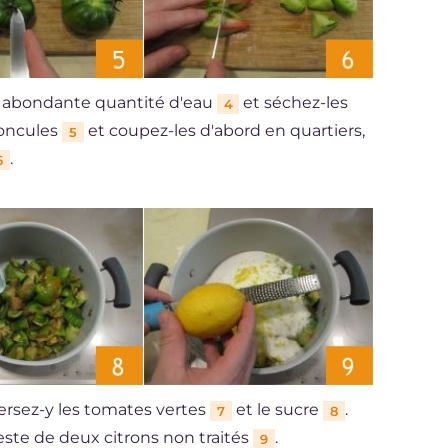
e abondante quantité d'eau
et séchez-les
4
doncules
et coupez-les d'abord en quartiers,
5
.
6
ersez-y les tomates vertes
et le sucre
.
7
8
este de deux citrons non traités
.
9