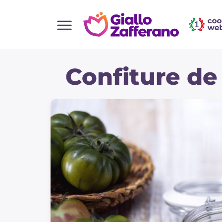
Home
Confiture de
Toutes les recettes
Aperitifs
Salades
Plats principaux
Boissons et rafraîchissements
Desserts
Accompagnement
Pizzas et focaccia
Gateaux et patisserie