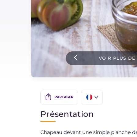
Sauces
Dernieres recettes
IT Website
VOIR PLUS DE
Facebook
Instagram
TikTok
YouTube
PARTAGER
IT
Présentation
EN
Chapeau devant une simple planche de f
BR