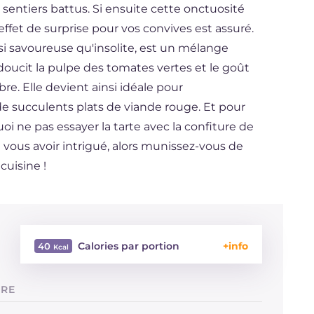
entiers battus. Si ensuite cette onctuosité
effet de surprise pour vos convives est assuré.
si savoureuse qu'insolite, est un mélange
adoucit la pulpe des tomates vertes et le goût
e. Elle devient ainsi idéale pour
e succulents plats de viande rouge. Et pour
oi ne pas essayer la tarte avec la confiture de
ous avoir intrigué, alors munissez-vous de
cuisine !
Calories par portion
40
Énergie
Kcal
40
URE
Glucides
g
9.7
Dont sucres
g
9.6