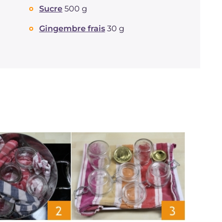
Sucre
500 g
Protéine
g
0.2
dont acides gras saturés
g
0.01
Gingembre frais
30 g
Fibre
g
0.2
Sodium
mg
1