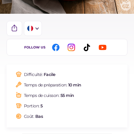
IT
FOLLOW US
EN
DE
Difficulté:
Facile
ES
Temps de préparation:
10 min
NL
Temps de cuisson:
55 min
BR
Portion:
5
Coût:
Bas