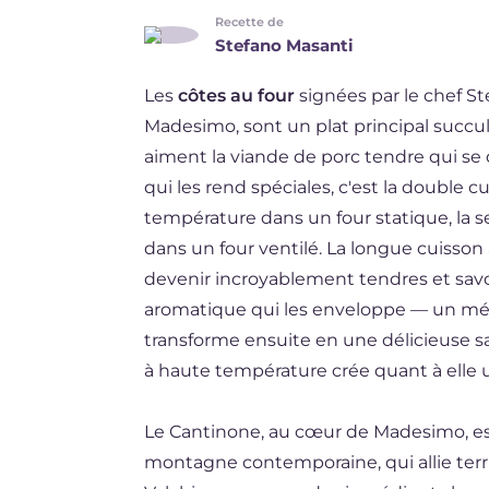
Recette de
DE
Stefano Masanti
ES
Les
côtes au four
signées par le chef S
BR
Madesimo, sont un plat principal succule
aiment la viande de porc tendre qui se
NL
qui les rend spéciales, c'est la double c
température dans un four statique, la 
dans un four ventilé. La longue cuiss
devenir incroyablement tendres et sav
aromatique qui les enveloppe — un mél
transforme ensuite en une délicieuse sau
à haute température crée quant à elle un
Le Cantinone, au cœur de Madesimo, est
montagne contemporaine, qui allie terri