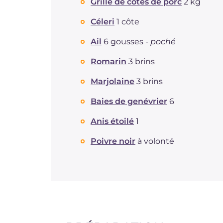
Grille de côtes de porc
2 kg
Céleri
1 côte
Ail
6 gousses -
poché
Romarin
3 brins
Marjolaine
3 brins
Baies de genévrier
6
Anis étoilé
1
Poivre noir
à volonté