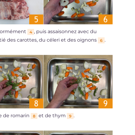
niformément
, puis assaisonnez avec du
4
tié des carottes, du céleri et des oignons
.
6
e de romarin
et de thym
.
8
9