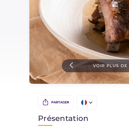
Sauces
Dernieres recettes
IT Website
VOIR PLUS DE
Facebook
Instagram
TikTok
YouTube
PARTAGER
IT
Présentation
EN