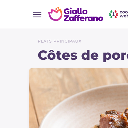
Home
Toutes les recettes
PLATS PRINCIPAUX
Aperitifs
Côtes de por
Salades
Plats principaux
Boissons et rafraîchissements
Desserts
Accompagnement
Pizzas et focaccia
Gateaux et patisserie