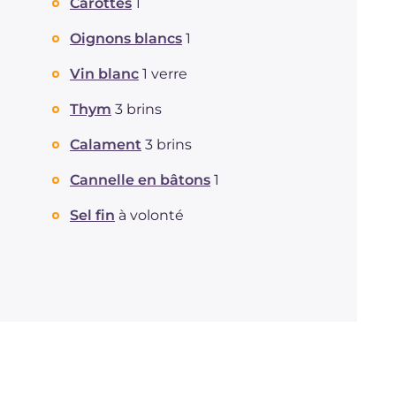
Carottes
1
Oignons blancs
1
Vin blanc
1 verre
Thym
3 brins
Calament
3 brins
Cannelle en bâtons
1
Sel fin
à volonté