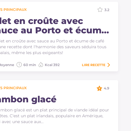
S PRINCIPAUX
3.2
ilet en croûte avec
auce au Porto et écume
e café
ilet en croûte avec sauce au Porto et écume de café
une recette dont l'harmonie des saveurs séduira tous
palais, même les plus exigeants!
oyenne
60 min
Kcal 392
LIRE
RECETTE
S PRINCIPAUX
4.9
ambon glacé
ambon glacé est un plat principal de viande idéal pour
fêtes. C'est un plat irlandais, populaire en Amérique,
i avec une sauce aux…