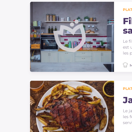
PLAT
F
s
d
Le f
est 
les 
M
PLAT
J
Le j
les 
serv