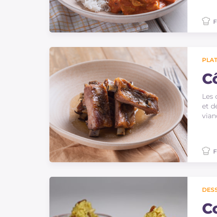
F
PLAT
C
Les 
et d
vian
F
DES
C