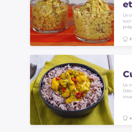
e
Le c
sucr
prép
F
C
Le c
Déco
vous
M