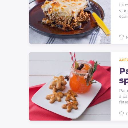
La m
vian
épai
M
APÉR
Pa
sp
Pain
à pa
fête
F