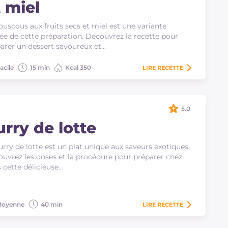
t miel
ouscous aux fruits secs et miel est une variante
ée de cette préparation. Découvrez la recette pour
arer un dessert savoureux et…
acile
15 min
Kcal 350
LIRE
RECETTE
5.0
urry de lotte
urry de lotte est un plat unique aux saveurs exotiques.
uvrez les doses et la procédure pour préparer chez
 cette délicieuse…
oyenne
40 min
LIRE
RECETTE