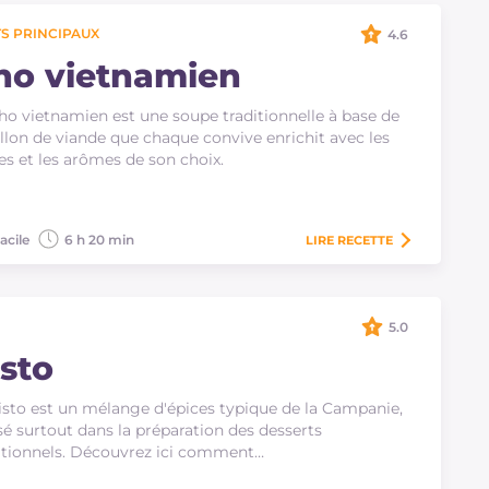
S PRINCIPAUX
4.6
ho vietnamien
ho vietnamien est une soupe traditionnelle à base de
llon de viande que chaque convive enrichit avec les
es et les arômes de son choix.
acile
6 h 20 min
LIRE
RECETTE
5.0
isto
isto est un mélange d'épices typique de la Campanie,
isé surtout dans la préparation des desserts
itionnels. Découvrez ici comment…