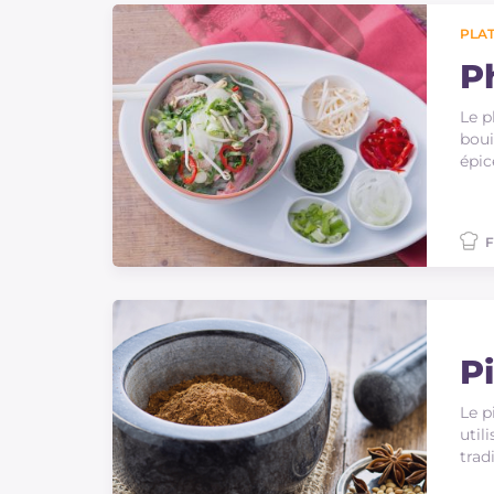
PLAT
P
Le p
boui
épic
F
P
Le p
util
trad