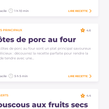
acile
1 h 10 min
LIRE
RECETTE
S PRINCIPAUX
4.6
ôtes de porc au four
côtes de porc au four sont un plat principal savoureux
élicieux : découvrez la recette parfaite pour rendre la
de tendre avec une…
acile
5 h 5 min
LIRE
RECETTE
SERTS
4.4
ouscous aux fruits secs