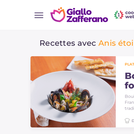
Home
Recettes avec
Anis étoi
Toutes les recettes
Aperitifs
Salades
PLAT
Plats principaux
B
f
Boissons et rafraîchissements
Desserts
Boui
Fran
Accompagnement
trad
Pizzas et focaccia
D
Gateaux et patisserie