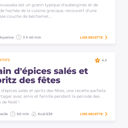
oussaka est un gratin typique d'aubergines et de
de hachée de la cuisine grecque, recouvert d'une
sse couche de béchamel.…
oyenne
3 h 40 min
LIRE
RECETTE
ITIFS
4.5
in d'épices salés et
ritz des fêtes
 d'épices salés et spritz des fêtes, une recette parfaite
rtager avec amis et famille pendant la période des
s de Noël !
acile
60 min
Kcal 639
LIRE
RECETTE