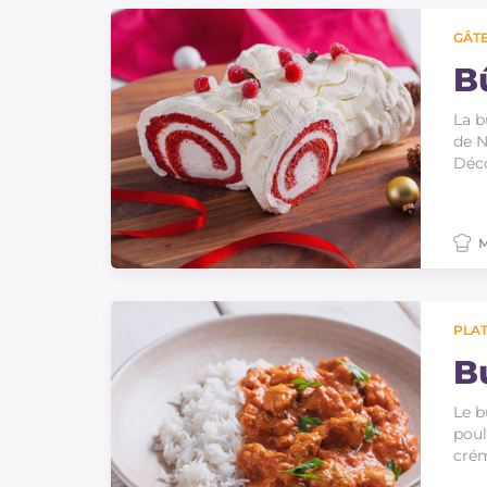
Sauces
GÂTE
Dernieres recettes
B
La b
IT Website
de N
Déco
M
Facebook
Instagram
TikTok
YouTube
PLAT
B
Le b
poul
crém