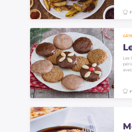
F
GÂTE
L
Les 
péri
avec
F
M