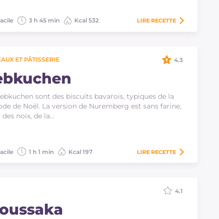
acile
3 h 45 min
Kcal 532
LIRE
RECETTE
AUX ET PÂTISSERIE
4.3
ebkuchen
lebkuchen sont des biscuits bavarois, typiques de la
ode de Noël. La version de Nuremberg est sans farine,
 des noix, de la…
acile
1 h 1 min
Kcal 197
LIRE
RECETTE
4.1
oussaka