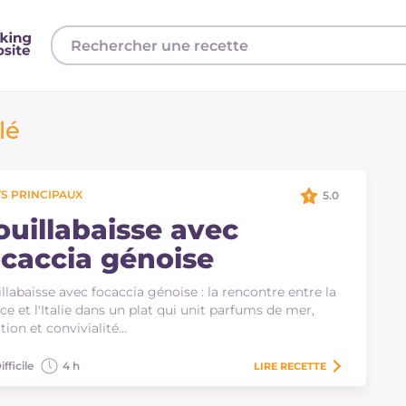
lé
S PRINCIPAUX
5.0
ouillabaisse avec
ocaccia génoise
llabaisse avec focaccia génoise : la rencontre entre la
ce et l'Italie dans un plat qui unit parfums de mer,
ition et convivialité…
ifficile
4 h
LIRE
RECETTE