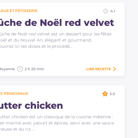
AUX ET PÂTISSERIE
4.1
ûche de Noël red velvet
ûche de Noël red velvet est un dessert pour les fêtes
oël et du Nouvel An, élégant et gourmand.
uvrez ici les doses et le procédé…
oyenne
2 h 20 min
LIRE
RECETTE
S PRINCIPAUX
5.0
utter chicken
utter chicken est un classique de la cuisine indienne :
et mariné avec yaourt et épices, servi avec une sauce
euse et du riz.…