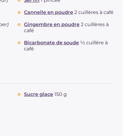
eur)
Sel fin
1 pincée
Cannelle en poudre
2 cuillères à café
per)
Gingembre en poudre
2 cuillères à
café
Bicarbonate de soude
½ cuillère à
café
Sucre glace
150 g