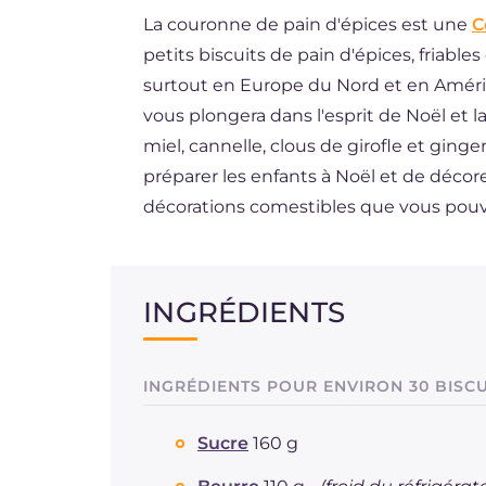
La couronne de pain d'épices est une
C
ES
petits biscuits de pain d'épices, friabl
BR
surtout en Europe du Nord et en Amériq
DE
vous plongera dans l'esprit de Noël et l
miel, cannelle, clous de girofle et gin
NL
préparer les enfants à Noël et de déco
décorations comestibles que vous pouvez
INGRÉDIENTS
INGRÉDIENTS POUR ENVIRON 30 BISCU
Sucre
160 g