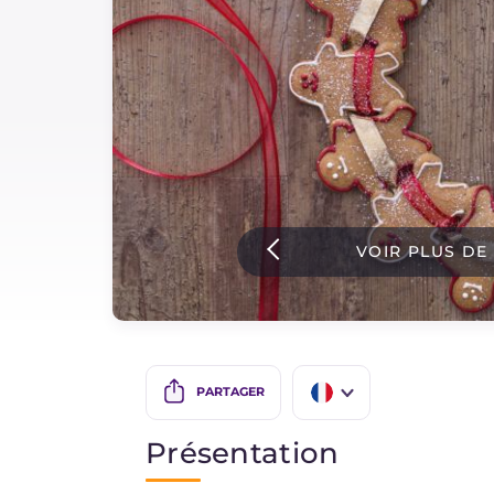
Sauces
Dernieres recettes
IT Website
VOIR PLUS DE
Facebook
Instagram
TikTok
YouTube
PARTAGER
IT
Présentation
EN