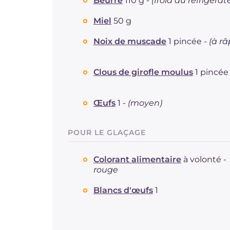
Beurre
110 g -
(froid du réfrigérat
Miel
50 g
Noix de muscade
1 pincée -
(à râ
Clous de girofle moulus
1 pincée
Œufs
1 -
(moyen)
POUR LE GLAÇAGE
Colorant alimentaire
à volonté -
rouge
Blancs d'œufs
1