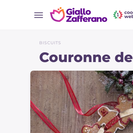
Home
Toutes les recettes
BISCUITS
Aperitifs
Couronne de 
Salades
Plats principaux
Boissons et rafraîchissements
Desserts
Accompagnement
Pizzas et focaccia
Gateaux et patisserie