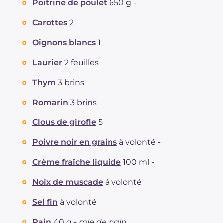
Poitrine de poulet
650 g -
Graisses
g
15.1
dont acides gras saturés
Carottes
2
g
4.8
Fibre
g
3.7
Oignons blancs
1
Cholestérol
mg
114
Sodium
mg
573
Laurier
2 feuilles
Thym
3 brins
Romarin
3 brins
Clous de girofle
5
Poivre noir en grains
à volonté -
Crème fraîche liquide
100 ml -
Noix de muscade
à volonté
Sel fin
à volonté
Pain
40 g -
mie de pain