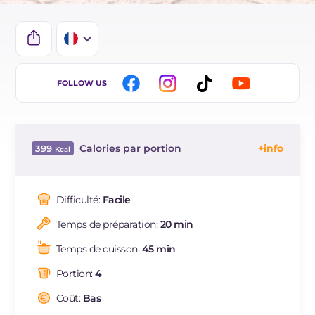
IT
FOLLOW US
EN
DE
Calories par portion
399
ES
Énergie
Kcal
399
BR
Glucides
g
23.8
Difficulté:
Facile
NL
Dont sucres
g
7.7
Temps de préparation:
20 min
Protéine
g
42.1
Graisses
g
15.1
Temps de cuisson:
45 min
dont acides gras saturés
g
4.8
Portion:
4
Fibre
g
3.7
Cholestérol
Coût:
Bas
mg
114