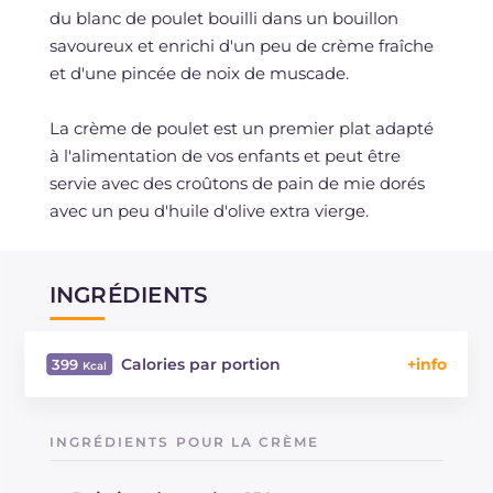
du blanc de poulet bouilli dans un bouillon
savoureux et enrichi d'un peu de crème fraîche
et d'une pincée de noix de muscade.
La crème de poulet est un premier plat adapté
à l'alimentation de vos enfants et peut être
servie avec des croûtons de pain de mie dorés
avec un peu d'huile d'olive extra vierge.
INGRÉDIENTS
Calories par portion
399
Énergie
Kcal
399
Glucides
g
23.8
INGRÉDIENTS POUR LA CRÈME
Dont sucres
g
7.7
Protéine
g
42.1