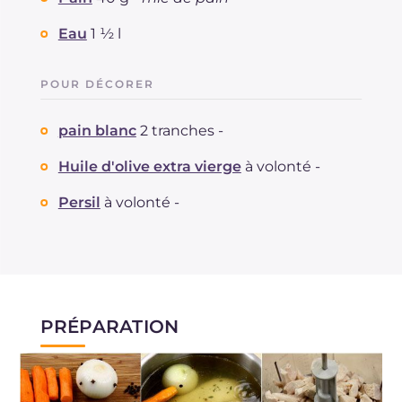
Eau
1 ½ l
POUR DÉCORER
pain blanc
2 tranches -
Huile d'olive extra vierge
à volonté -
Persil
à volonté -
PRÉPARATION