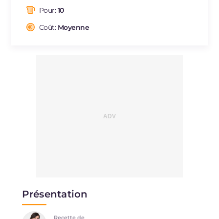
dont acides gras saturés
g
6.47
Pour:
10
Fibre
g
0.7
Cholestérol
Coût:
Moyenne
mg
37
Sodium
mg
533
Présentation
Recette de