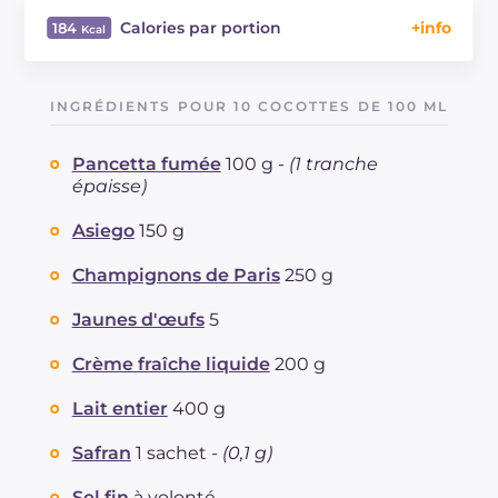
Calories par portion
184
Énergie
Kcal
184
Glucides
g
3.3
INGRÉDIENTS POUR 10 COCOTTES DE 100 ML
Dont sucres
g
3.2
Protéine
g
12.7
Pancetta fumée
100 g -
(1 tranche
Graisses
g
13.4
épaisse)
dont acides gras saturés
g
6.47
Asiego
150 g
Fibre
g
0.7
Cholestérol
mg
37
Champignons de Paris
250 g
Sodium
mg
533
Jaunes d'œufs
5
Crème fraîche liquide
200 g
Lait entier
400 g
Safran
1 sachet -
(0,1 g)
Sel fin
à volonté