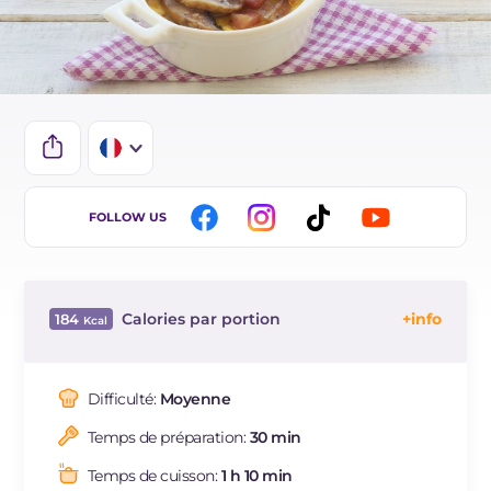
IT
FOLLOW US
EN
DE
Calories par portion
184
ES
Énergie
Kcal
184
BR
Glucides
g
3.3
Difficulté:
Moyenne
NL
Dont sucres
g
3.2
Temps de préparation:
30 min
Protéine
g
12.7
Graisses
g
13.4
Temps de cuisson:
1 h 10 min