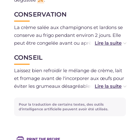
24
CONSERVATION
La crème salée aux champignons et lardons se
conserve au frigo pendant environ 2 jours. Elle
peut être congelée avant ou après la cuisson
une fois froide. Il suffira de la cuire directement
CONSEIL
dans un four chaud.
Laissez bien refroidir le mélange de crème, lait
et fromage avant de l'incorporer aux œufs pour
éviter les grumeaux désagréables. L'Asiago peut
être remplacé par le fontina ou le provolone.
Pour la traduction de certains textes, des outils
d'intelligence artificielle peuvent avoir été utilisés.
PRINT THE RECIPE