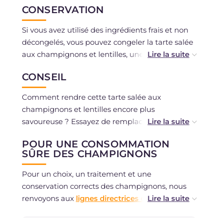
CONSERVATION
Si vous avez utilisé des ingrédients frais et non
décongelés, vous pouvez congeler la tarte salée
aux champignons et lentilles, une fois cuite. Une
fois prête, vous pouvez également la conserver
CONSEIL
au réfrigérateur pendant 2-3 jours en la
couvrant soigneusement avec du film plastique.
Comment rendre cette tarte salée aux
champignons et lentilles encore plus
savoureuse ? Essayez de remplacer la poitrine
fumée par le cotechino restant des fêtes. Ou
POUR UNE CONSOMMATION
ajoutez quelques cèpes séchés aux chiodini !
SÛRE DES CHAMPIGNONS
Pour un choix, un traitement et une
conservation corrects des champignons, nous
renvoyons aux
lignes directrices du ministère
de la Santé
.