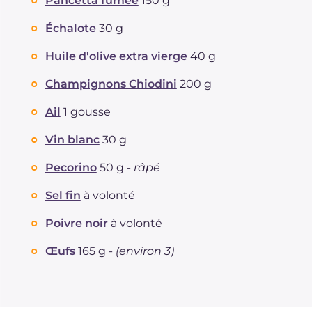
Pancetta fumée
150 g
Échalote
30 g
Huile d'olive extra vierge
40 g
Champignons Chiodini
200 g
Ail
1 gousse
Vin blanc
30 g
Pecorino
50 g -
râpé
Sel fin
à volonté
Poivre noir
à volonté
Œufs
165 g -
(environ 3)