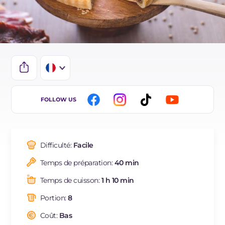
IT
FOLLOW US
EN
DE
Difficulté:
Facile
ES
Temps de préparation:
40 min
BR
Temps de cuisson:
1 h 10 min
NL
Portion:
8
Coût:
Bas