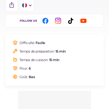
IT
FOLLOW US
EN
DE
Difficulté:
Facile
ES
Temps de préparation:
15 min
BR
Temps de cuisson:
15 min
NL
Pour:
6
Coût:
Bas