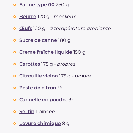
Protéine
g
4.6
Farine type 00
250 g
Graisses
g
40.8
dont acides gras saturés
Beurre
120 g -
moelleux
g
23.6
Fibre
g
1.1
Œufs
120 g -
à température ambiante
Cholestérol
mg
156
Sodium
mg
41
Sucre de canne
180 g
Crème fraîche liquide
150 g
Carottes
175 g -
propres
Citrouille violon
175 g -
propre
Zeste de citron
½
Cannelle en poudre
3 g
Sel fin
1 pincée
Levure chimique
8 g