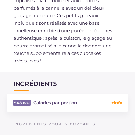
cupcakes à la citrouille et aux carottes,
parfumés à la cannelle avec un délicieux
glaçage au beurre. Ces petits gâteaux
individuels sont réalisés avec une base
moelleuse enrichie d'une purée de légumes
authentique ; après la cuisson, le glaçage au
beurre aromatisé à la cannelle donnera une
touche supplémentaire à ces cupcakes
irrésistibles !
INGRÉDIENTS
Calories par portion
548
Énergie
Kcal
548
Glucides
g
40.6
INGRÉDIENTS POUR 12 CUPCAKES
Dont sucres
g
24.7