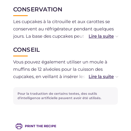
CONSERVATION
Les cupcakes à la citrouille et aux carottes se
conservent au réfrigérateur pendant quelques
jours. La base des cupcakes peut être préparée
la veille et conservée sous une cloche en verre à
CONSEIL
l'abri de l'air. Le glaçage peut être conservé
quelques jours au frigo.
Vous pouvez également utiliser un moule à
muffins de 12 alvéoles pour la cuisson des
cupcakes, en veillant à insérer les caissettes en
papier à l'intérieur.
Pour la traduction de certains textes, des outils
d'intelligence artificielle peuvent avoir été utilisés.
PRINT THE RECIPE