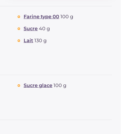
Glucides
g
39.8
Dont sucres
g
16.9
g
Farine type 00
100 g
Protéine
g
4.4
Graisses
g
6.1
Sucre
40 g
dont acides gras saturés
g
3.54
Lait
130 g
Fibre
g
1.5
Cholestérol
mg
9
Sodium
mg
88
Sucre glace
100 g