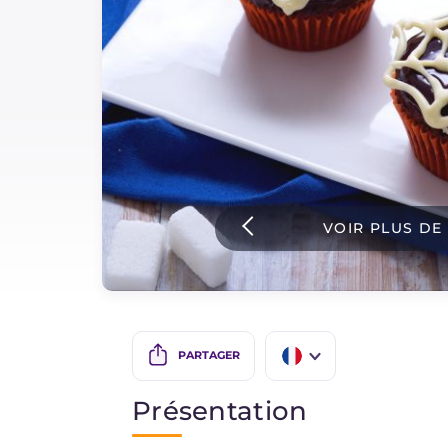
Sauces
Dernieres recettes
IT Website
VOIR PLUS DE
Facebook
Instagram
TikTok
YouTube
PARTAGER
IT
Présentation
EN