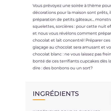
Vous prévoyez une soirée à thème pour 
DE
décorations pour la maison sont prêts, i
ES
préparation de petits gâteaux... monst
BR
squelettes, sorcières : pour cette nuit eff
et nous vous révélons comment préparer
NL
chocolat et lait concentré! Préparer c
glaçage au chocolat sera amusant et vo
chocolat blanc : ne vous laissez pas frei
bonté de ces terrifiants cupcakes dès l
dire : des bonbons ou un sort?
INGRÉDIENTS