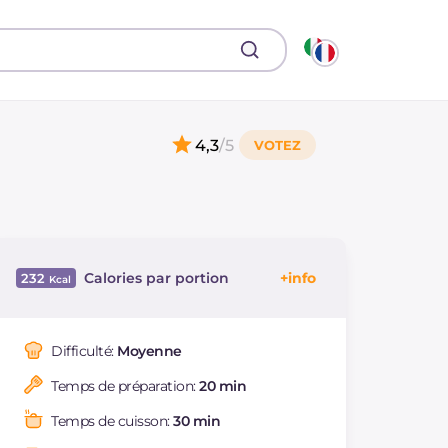
4,3
/5
Calories par portion
232
Énergie
Kcal
232
Glucides
g
39.8
Difficulté:
Moyenne
Dont sucres
g
16.9
Temps de préparation:
20 min
Protéine
g
4.4
Graisses
g
6.1
Temps de cuisson:
30 min
dont acides gras
g
3.54