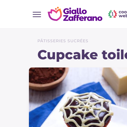
Home
Toutes les recettes
PÂTISSERIES SUCRÉES
Aperitifs
Cupcake toil
Salades
Plats principaux
Boissons et rafraîchissements
Desserts
Accompagnement
Pizzas et focaccia
Gateaux et patisserie