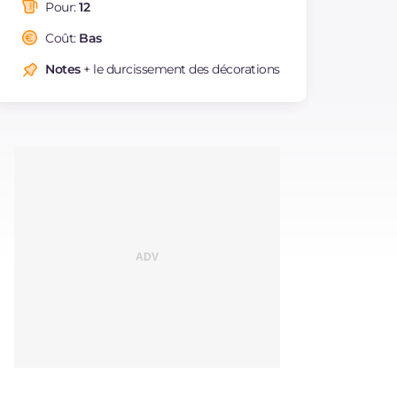
saturés
Pour:
12
Fibre
g
1.5
Coût:
Bas
Cholestérol
mg
9
Notes
+ le durcissement des décorations
Sodium
mg
88