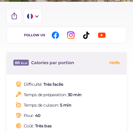
IT
FOLLOW US
EN
ES
Calories par portion
88
DE
Énergie
Kcal
88
BR
Glucides
g
7.1
Difficulté:
Très facile
NL
Dont sucres
g
0.7
Temps de préparation:
30 min
Protéine
g
3.3
Graisses
g
5.2
Temps de cuisson:
5 min
dont acides gras saturés
g
0.99
Pour:
40
Fibre
g
0.9
Sodium
Coût:
Très bas
mg
44