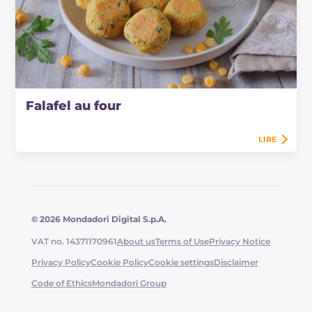
Falafel au four
LIRE
© 2026 Mondadori Digital S.p.A.
VAT no. 14371170961
About us
Terms of Use
Privacy Notice
Privacy Policy
Cookie Policy
Cookie settings
Disclaimer
Code of Ethics
Mondadori Group