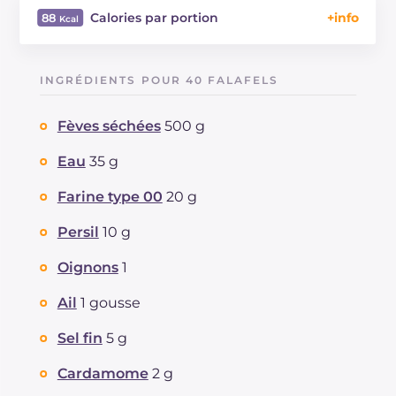
Calories par portion
88
Énergie
Kcal
88
Glucides
g
7.1
INGRÉDIENTS POUR 40 FALAFELS
Dont sucres
g
0.7
Protéine
g
3.3
Fèves séchées
500 g
Graisses
g
5.2
dont acides gras saturés
Eau
35 g
g
0.99
Fibre
g
0.9
Farine type 00
20 g
Sodium
mg
44
Persil
10 g
Oignons
1
Ail
1 gousse
Sel fin
5 g
Cardamome
2 g