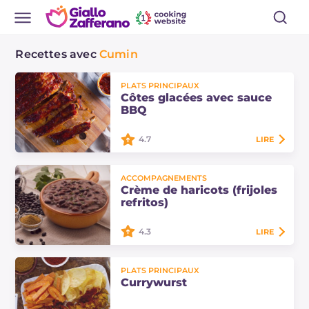
Recettes avec
Cumin
PLATS PRINCIPAUX
Côtes glacées avec sauce
BBQ
4.7
LIRE
La recette des côtes glacées avec
ACCOMPAGNEMENTS
sauce BBQ est parfaite pour ceux
Crème de haricots (frijoles
qui aiment les plats principaux
refritos)
nécessitant une longue attente et
avec une…
4.3
LIRE
La crème de haricots (frijoles
PLATS PRINCIPAUX
refritos) est un plat très utilisé au
Currywurst
Mexique pour accompagner des
plats typiques locaux à base de