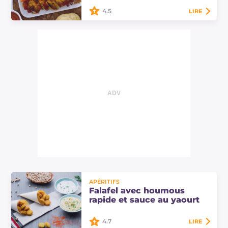
poulet et de viande.
4.5
LIRE
Le currywurst est une spécialité de
la street food typique de Berlin : il
s'agit d'une saucisse de veau
recouverte d'une sauce épicée à la…
APÉRITIFS
Falafel avec houmous
rapide et sauce au yaourt
4.7
LIRE