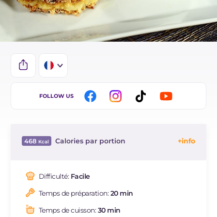
IT
FOLLOW US
EN
ES
Calories par portion
468
BR
Énergie
Kcal
468
DE
Glucides
g
52.7
Difficulté:
Facile
NL
Dont sucres
g
6
Temps de préparation:
20 min
Protéine
g
14.1
Graisses
g
22.3
Temps de cuisson:
30 min