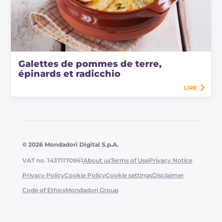
Galettes de pommes de terre,
épinards et radicchio
LIRE
© 2026 Mondadori Digital S.p.A.
VAT no. 14371170961
About us
Terms of Use
Privacy Notice
Privacy Policy
Cookie Policy
Cookie settings
Disclaimer
Code of Ethics
Mondadori Group