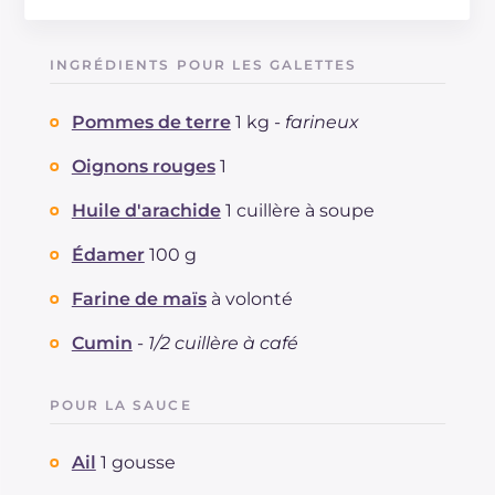
Énergie
Kcal
468
Glucides
g
52.7
INGRÉDIENTS POUR LES GALETTES
Dont sucres
g
6
Protéine
g
14.1
Pommes de terre
1 kg -
farineux
Graisses
g
22.3
dont acides gras saturés
Oignons rouges
1
g
6.87
Fibre
g
4.6
Huile d'arachide
1 cuillère à soupe
Cholestérol
mg
28
Sodium
mg
354
Édamer
100 g
Farine de maïs
à volonté
Cumin
-
1/2 cuillère à café
POUR LA SAUCE
Ail
1 gousse