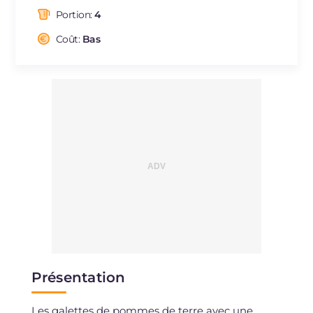
dont acides gras saturés
g
6.87
Portion:
4
Fibre
g
4.6
Cholestérol
Coût:
Bas
mg
28
Sodium
mg
354
Présentation
Les galettes de pommes de terre avec une