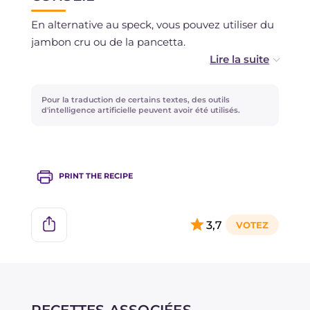
En alternative au speck, vous pouvez utiliser du
jambon cru ou de la pancetta.
Vous pouvez remplacer le thym par du romarin
haché.
Pour la traduction de certains textes, des outils
d'intelligence artificielle peuvent avoir été utilisés.
La levure pour gâteaux salés peut être omise.
Pour accompagner les galettes, vous pouvez
PRINT THE RECIPE
préparer une sauce rapide faite maison en
émulsionnant du yaourt grec, du sel, du poivre,
de l'huile et une pincée de paprika!
3,7