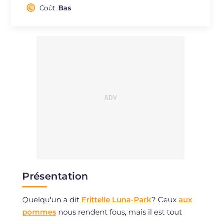
Cholestérol
Coût:
Bas
mg
1.6
Sodium
mg
230.2
Présentation
Quelqu'un a dit
Frittelle Luna-Park
? Ceux
aux
pommes
nous rendent fous, mais il est tout