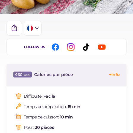
IT
FOLLOW US
EN
ES
Calories par pièce
460
DE
Énergie
Kcal
460
BR
Glucides
g
20.9
Difficulté:
Facile
NL
Dont sucres
g
0.7
Temps de préparation:
15 min
Protéine
g
10.7
Graisses
g
37
Temps de cuisson:
10 min
dont acides gras saturés
g
6.2
Pour:
30 pièces
Fibre
g
60.6