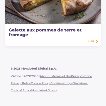
Galette aux pommes de terre et
fromage
LIRE
© 2026 Mondadori Digital S.p.A.
VAT no. 14371170961
About us
Terms of Use
Privacy Notice
Privacy Policy
Cookie Policy
Cookie settings
Disclaimer
Code of Ethics
Mondadori Group