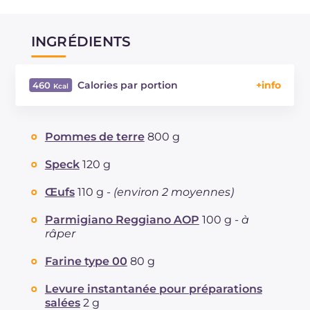
INGRÉDIENTS
Calories par portion
460
Énergie
Kcal
460
Glucides
g
20.9
Pommes de terre
800 g
Dont sucres
g
0.7
Protéine
g
10.7
Speck
120 g
Graisses
g
37
Œufs
110 g -
(environ 2 moyennes)
dont acides gras saturés
g
6.2
Fibre
g
60.6
Parmigiano Reggiano AOP
100 g -
à
Cholestérol
râper
mg
1.6
Sodium
mg
230.2
Farine type 00
80 g
Levure instantanée pour préparations
salées
2 g