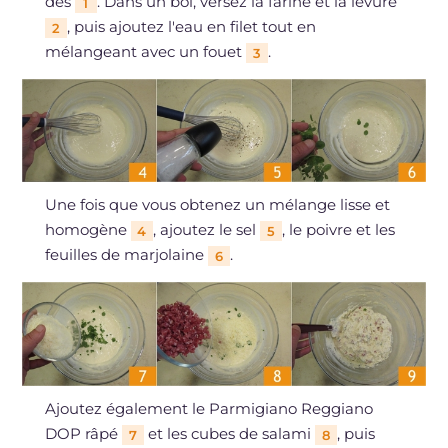
dés
. Dans un bol, versez la farine et la levure
1
, puis ajoutez l'eau en filet tout en
2
mélangeant avec un fouet
.
3
Une fois que vous obtenez un mélange lisse et
homogène
, ajoutez le sel
, le poivre et les
4
5
feuilles de marjolaine
.
6
Ajoutez également le Parmigiano Reggiano
DOP râpé
et les cubes de salami
, puis
7
8