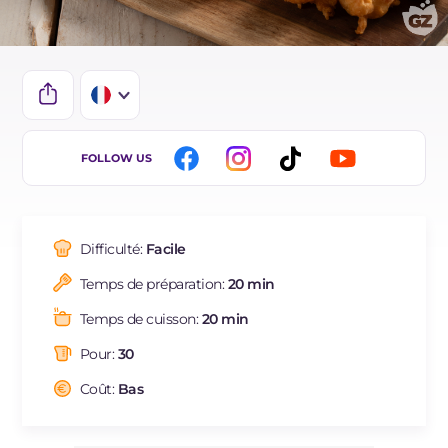
IT
FOLLOW US
EN
DE
Difficulté:
Facile
ES
Temps de préparation:
20 min
BR
Temps de cuisson:
20 min
NL
Pour:
30
Coût:
Bas