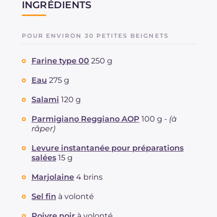
INGRÉDIENTS
POUR ENVIRON 30 PETITES BEIGNETS
Farine type 00
250 g
Eau
275 g
Salami
120 g
Parmigiano Reggiano AOP
100 g -
(à
râper)
Levure instantanée pour préparations
salées
15 g
Marjolaine
4 brins
Sel fin
à volonté
Poivre noir
à volonté