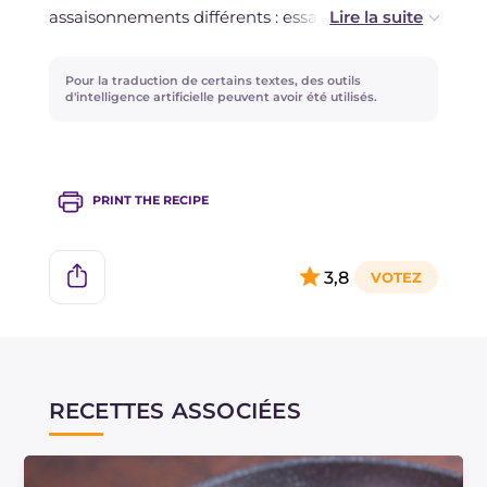
assaisonnements différents : essayez-la par
exemple aux 4 fromages, ou avec du pesto, des
courgettes grillées et des pignons, ou encore
Pour la traduction de certains textes, des outils
avec une crème de fromages à tartiner, du
d'intelligence artificielle peuvent avoir été utilisés.
saumon fumé et de la roquette !
PRINT THE RECIPE
3,8
RECETTES ASSOCIÉES