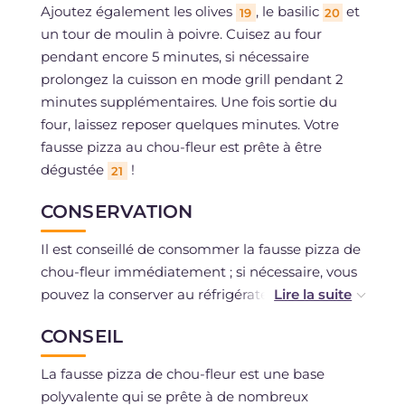
Ajoutez également les olives
, le basilic
et
19
20
un tour de moulin à poivre. Cuisez au four
pendant encore 5 minutes, si nécessaire
prolongez la cuisson en mode grill pendant 2
minutes supplémentaires. Une fois sortie du
four, laissez reposer quelques minutes. Votre
fausse pizza au chou-fleur est prête à être
dégustée
!
21
CONSERVATION
Il est conseillé de consommer la fausse pizza de
chou-fleur immédiatement ; si nécessaire, vous
pouvez la conserver au réfrigérateur pendant 1-
2 jours. Pour en profiter au mieux, il est conseillé
CONSEIL
de la réchauffer au four ou à la poêle pour lui
redonner du croquant.
La fausse pizza de chou-fleur est une base
polyvalente qui se prête à de nombreux