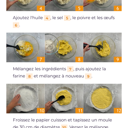
Ajoutez l'huile
, le sel
, le poivre et les œufs
4
5
.
6
Mélangez les ingrédients
, puis ajoutez la
7
farine
et mélangez à nouveau
.
8
9
Froissez le papier cuisson et tapissez un moule
de 30 cm de diamètre
. Versez le mélange
10