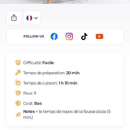
IT
FOLLOW US
EN
DE
Difficulté:
Facile
ES
Temps de préparation:
20 min
BR
Temps de cuisson:
1 h 10 min
Pour:
1
Coût:
Bas
Notes
+ le temps de repos de la fausse pizza (5
min.)