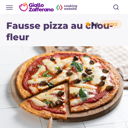
Fausse pizza au chou-
3,8
fleur